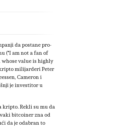
panji da postane pro-
u ("I am not a fan of
 whose value is highly
kripto milijarderi Peter
eessen, Cameron i
ji je investitor u
a kripto. Rekli su mu da
svaki bitcoiner zna od
ući da je odabran to