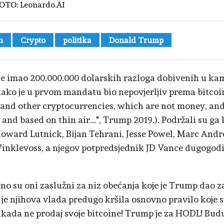
OTO:
Leonardo.AI
n
Crypto
politika
Donald Trump
e imao 200.000.000 dolarskih razloga dobivenih u kam
 iako je u prvom mandatu bio nepovjerljiv prema bitcoin
 and other cryptocurrencies, which are not money, and
 and based on thin air...", Trump 2019.). Podržali su ga 
Howard Lutnick, Bijan Tehrani, Jesse Powel, Marc Andr
inklevoss, a njegov potpredsjednik JD Vance dugogodišn
tno su oni zaslužni za niz obećanja koje je Trump dao z
 je njihova vlada predugo kršila osnovno pravilo koje 
nikada ne prodaj svoje bitcoine! Trump je za HODL! Bud