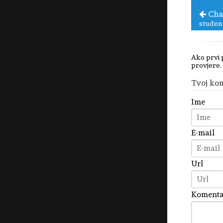
Cha
studen
Ako prvi 
provjere.
Tvoj ko
Ime
E-mail
Url
Komenta