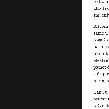
to traja
ako Tru
smijenit
Bitcoin 
samo u 
toga št
hash po
ukinula
elektri
pamet d
a da po
nije nj
Čak i u
ostvarit
teško da