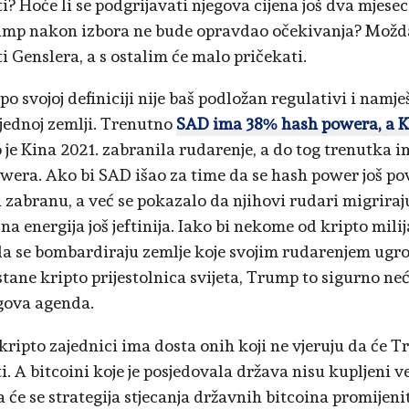
ti? Hoće li se podgrijavati njegova cijena još dva mjesec
mp nakon izbora ne bude opravdao očekivanja? Možd
i Genslera, a s ostalim će malo pričekati.
po svojoj definiciji nije baš podložan regulativi i namj
jednoj zemlji. Trenutno
SAD ima 38% hash powera, a 
o je Kina 2021. zabranila rudarenje, a do tog trenutka i
wera. Ako bi SAD išao za time da se hash power još p
 zabranu, a već se pokazalo da njihovi rudari migriraju
čna energija još jeftinija. Iako bi nekome od kripto mil
a se bombardiraju zemlje koje svojim rudarenjem ugro
stane kripto prijestolnica svijeta, Trump to sigurno neć
egova agenda.
 kripto zajednici ima dosta onih koji ne vjeruju da će
i. A bitcoini koje je posjedovala država nisu kupljeni ve
 će se strategija stjecanja državnih bitcoina promijenit