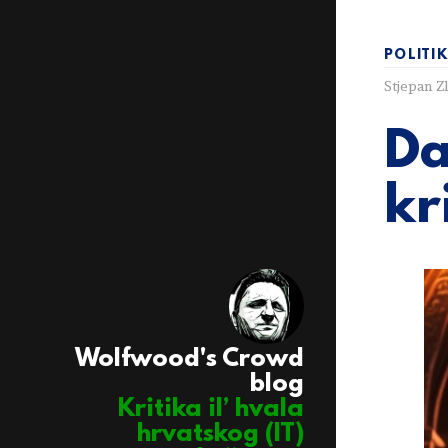
POLITI
Stjepan Z
Da
kr
Wolfwood's Crowd
blog
Kritika il’ hvala
hrvatskog (IT)