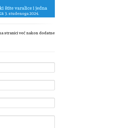
ki štite varalice i jedna
ka
3. studenoga 2024.
 na stranici već nakon dodatne