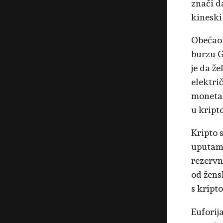
znači d
kineski
Obećao 
burzu G
je da že
elektri
monetar
u kripto
Kripto 
uputama
rezervn
od žens
s kripto
Euforija