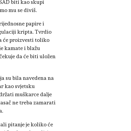
 SAD biti kao skupi
amo mu se diviš.
rijednosne papire i
ulaciji kripta. Tvrdio
a će proizvesti toliko
je kamate i blažu
čekuje da će biti uložen
oja su bila navedena na
ar kao svjetsku
adržati muškarce dalje
glasač ne treba zamarati
a.
li pitanje je koliko će