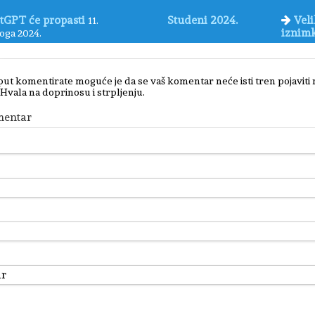
tGPT će propasti
Studeni 2024.
Veli
11.
iznim
oga 2024.
put komentirate moguće je da se vaš komentar neće isti tren pojaviti
 Hvala na doprinosu i strpljenju.
mentar
r