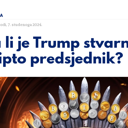
KA
lodi
,
7. studenoga 2024.
 li je Trump stvar
ipto predsjednik?