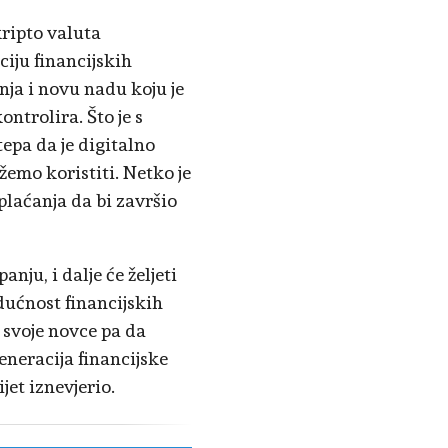
kripto valuta
iju financijskih
nja i novu nadu koju je
ontrolira. Što je s
epa da je digitalno
žemo koristiti. Netko je
plaćanja da bi završio
nju, i dalje će željeti
udućnost financijskih
u svoje novce pa da
neracija financijske
jet iznevjerio.