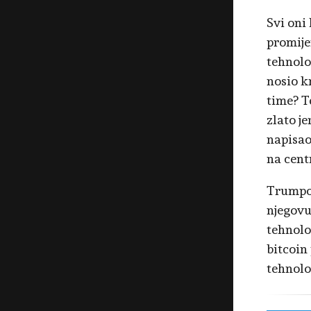
Svi oni
promije
tehnolo
nosio kr
time? T
zlato j
napisao
na cent
Trumpovi
njegovu
tehnolog
bitcoin
tehnolog