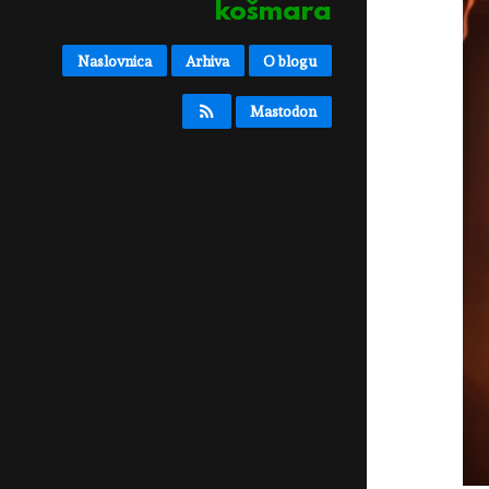
košmara
Naslovnica
Arhiva
O blogu
Mastodon