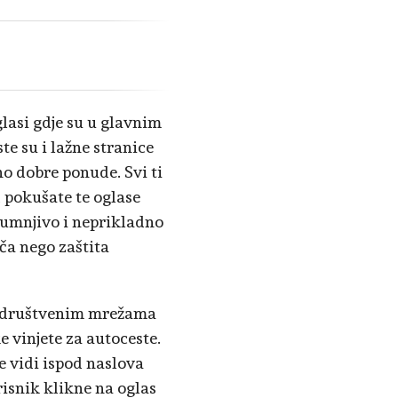
glasi gdje su u glavnim
te su i lažne stranice
o dobre ponude. Svi ti
ad pokušate te oglase
 sumnjivo i neprikladno
ča nego zaštita
na društvenim mrežama
 vinjete za autoceste.
se vidi ispod naslova
risnik klikne na oglas