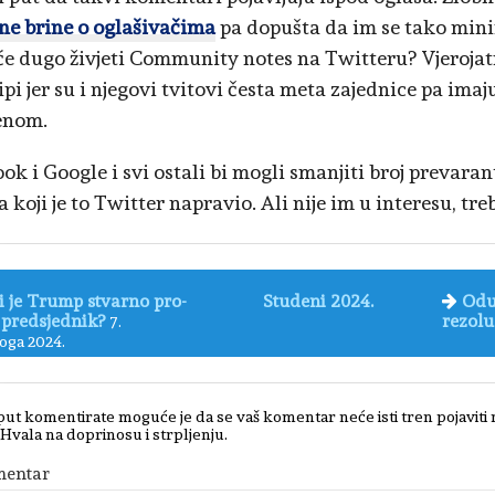
ne brine o oglašivačima
pa dopušta da im se tako mini
će dugo živjeti Community notes na Twitteru? Vjeroj
ipi jer su i njegovi tvitovi česta meta zajednice pa ima
enom.
ook i Google i svi ostali bi mogli smanjiti broj prevara
 koji je to Twitter napravio. Ali nije im u interesu, tre
i je Trump stvarno pro-
Studeni 2024.
Odu
 predsjednik?
rezolu
7.
oga 2024.
put komentirate moguće je da se vaš komentar neće isti tren pojaviti
 Hvala na doprinosu i strpljenju.
mentar