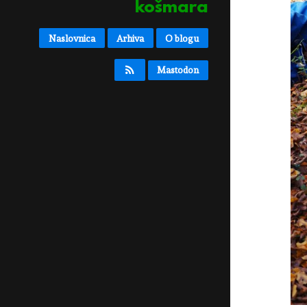
košmara
Naslovnica
Arhiva
O blogu
Mastodon