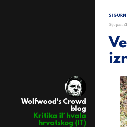
SIGURN
Stjepan Z
Ve
iz
Wolfwood's Crowd
blog
Kritika il’ hvala
hrvatskog (IT)