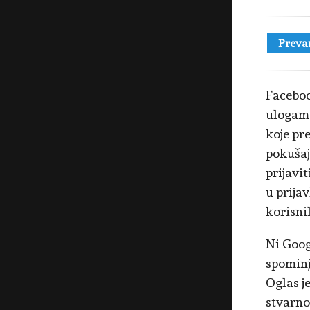
Preva
Faceboo
ulogama
koje pr
pokušaji
prijavi
u prija
korisni
Ni Goog
spominj
Oglas je
stvarno