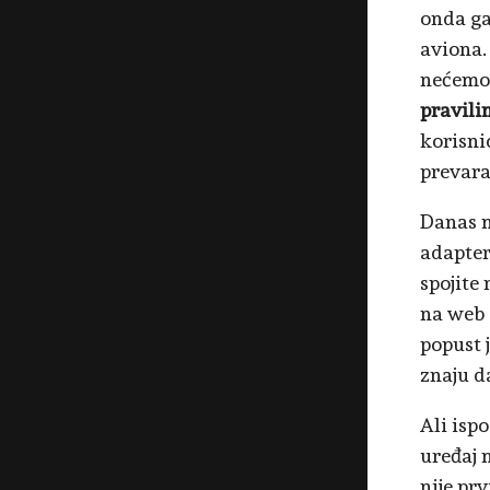
onda ga
aviona.
nećemo 
pravili
korisni
prevara
Danas m
adapter
spojite
na web 
popust j
znaju d
Ali isp
uređaj 
nije pr