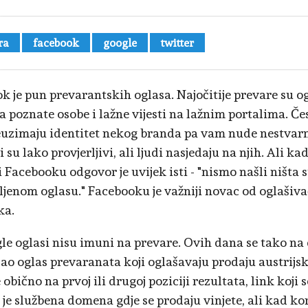
ra
facebook
google
twitter
k je pun prevarantskih oglasa. Najočitije prevare su o
 poznate osobe i lažne vijesti na lažnim portalima. Čes
euzimaju identitet nekog branda pa vam nude nestvarn
 su lako provjerljivi, ali ljudi nasjedaju na njih. Ali k
ti Facebooku odgovor je uvijek isti - "nismo našli ništa
vljenom oglasu." Facebooku je važniji novac od oglašiva
ka.
le oglasi nisu imuni na prevare. Ovih dana se tako 
ao oglas prevaranata koji oglašavaju prodaju austrijske
 obično na prvoj ili drugoj poziciji rezultata, link koji 
 je službena domena gdje se prodaju vinjete, ali kad ko