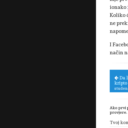
ionako
Koliko 
ne prek
napom
I Faceb
način na
Da l
kripto
studen
Ako prvi 
provjere.
Tvoj ko