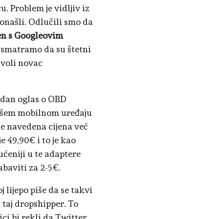
 Problem je vidljiv iz
ronašli. Odlučili smo da
en s Googleovim
e smatramo da su štetni
 voli novac
jedan oglas o OBD
vašem mobilnom uređaju
ije navedena cijena već
e 49,90€ i to je kao
ućeniji u te adaptere
baviti za 2-5€.
lijepo piše da se takvi
 taj dropshipper. To
ici bi rekli da Twitter