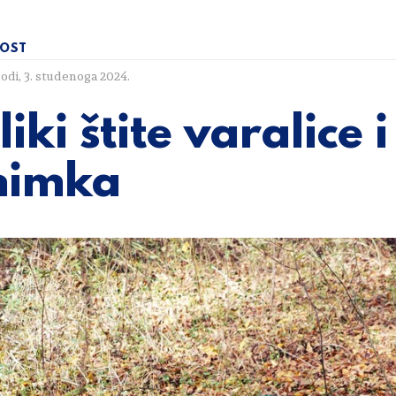
OST
lodi
,
3. studenoga 2024.
liki štite varalice 
nimka