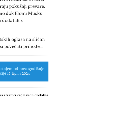
raju pokušaji prevare.
atno dok Elonu Musku
ju dodatak s
ntskih oglasa na sličan
ba povećati prihode...
stajem od novogodišnje
cije
16. lipnja 2024.
 na stranici već nakon dodatne