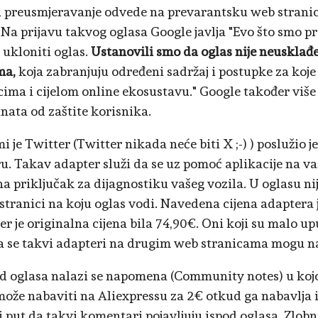
 preusmjeravanje odvede na prevarantsku web stranicu.
 Na prijavu takvog oglasa Google javlja "Evo što smo p
ukloniti oglas.
Ustanovili smo da oglas nije neusklađ
ma,
koja zabranjuju određeni sadržaj i postupke za koj
cima i cijelom online ekosustavu." Google također više
nata od zaštite korisnika.
i je Twitter (Twitter nikada neće biti X ;-) ) poslužio 
u. Takav adapter služi da se uz pomoć aplikacije na 
 na priključak za dijagnostiku vašeg vozila. U oglasu n
stranici na koju oglas vodi. Navedena cijena adaptera j
er je originalna cijena bila 74,90€. Oni koji su malo up
a se takvi adapteri na drugim web stranicama mogu na
od oglasa nalazi se napomena (Community notes) u kojoj 
može nabaviti na Aliexpressu za 2€ otkud ga nabavlja i
vi put da takvi komentari pojavljuju ispod oglasa. Zlobn