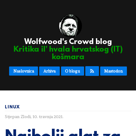
Wolfwood's Crowd blog
Kritika il’ hvala hrvatskog (IT)
košmara
Naslovnica
Arhiva
O blogu
Mastodon
LINUX
Stjepan Zlodi
,
10. travnja 2021.