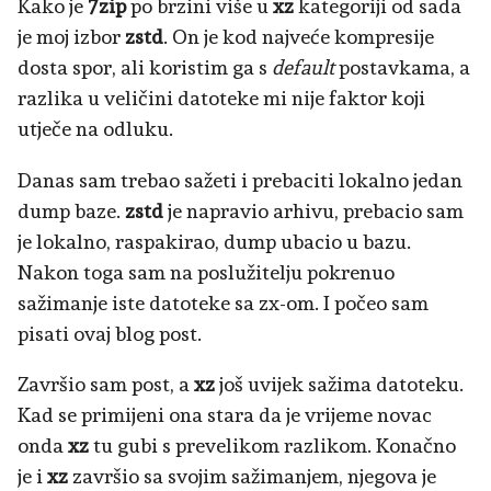
Kako je
7zip
po brzini više u
xz
kategoriji od sada
je moj izbor
zstd
. On je kod najveće kompresije
dosta spor, ali koristim ga s
default
postavkama, a
razlika u veličini datoteke mi nije faktor koji
utječe na odluku.
Danas sam trebao sažeti i prebaciti lokalno jedan
dump baze.
zstd
je napravio arhivu, prebacio sam
je lokalno, raspakirao, dump ubacio u bazu.
Nakon toga sam na poslužitelju pokrenuo
sažimanje iste datoteke sa zx-om. I počeo sam
pisati ovaj blog post.
Završio sam post, a
xz
još uvijek sažima datoteku.
Kad se primijeni ona stara da je vrijeme novac
onda
xz
tu gubi s prevelikom razlikom. Konačno
je i
xz
završio sa svojim sažimanjem, njegova je