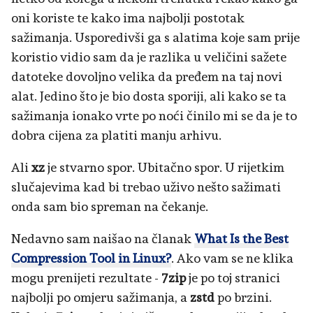
oni koriste te kako ima najbolji postotak
sažimanja. Usporedivši ga s alatima koje sam prije
koristio vidio sam da je razlika u veličini sažete
datoteke dovoljno velika da pređem na taj novi
alat. Jedino što je bio dosta sporiji, ali kako se ta
sažimanja ionako vrte po noći činilo mi se da je to
dobra cijena za platiti manju arhivu.
Ali
xz
je stvarno spor. Ubitačno spor. U rijetkim
slučajevima kad bi trebao uživo nešto sažimati
onda sam bio spreman na čekanje.
Nedavno sam naišao na članak
What Is the Best
Compression Tool in Linux?
. Ako vam se ne klika
mogu prenijeti rezultate -
7zip
je po toj stranici
najbolji po omjeru sažimanja, a
zstd
po brzini.