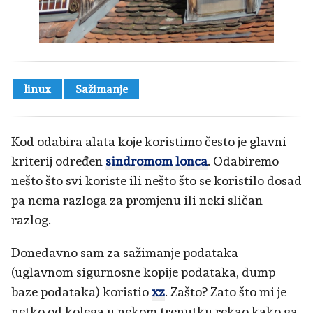
linux
Sažimanje
Kod odabira alata koje koristimo često je glavni
kriterij određen
sindromom lonca
. Odabiremo
nešto što svi koriste ili nešto što se koristilo dosad
pa nema razloga za promjenu ili neki sličan
razlog.
Donedavno sam za sažimanje podataka
(uglavnom sigurnosne kopije podataka, dump
baze podataka) koristio
xz
. Zašto? Zato što mi je
netko od kolega u nekom trenutku rekao kako ga