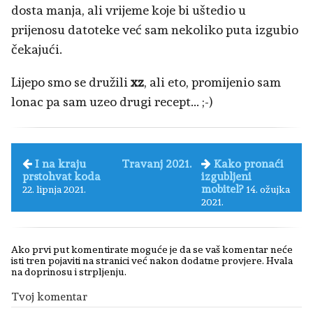
dosta manja, ali vrijeme koje bi uštedio u
prijenosu datoteke već sam nekoliko puta izgubio
čekajući.
Lijepo smo se družili
xz
, ali eto, promijenio sam
lonac pa sam uzeo drugi recept... ;-)
I na kraju
Travanj 2021.
Kako pronaći
prstohvat koda
izgubljeni
mobitel?
22. lipnja 2021.
14. ožujka
2021.
Ako prvi put komentirate moguće je da se vaš komentar neće
isti tren pojaviti na stranici već nakon dodatne provjere. Hvala
na doprinosu i strpljenju.
Tvoj komentar