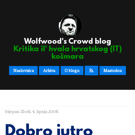
Wolfwood's Crowd blog
Kritika il’ hvala hrvatskog (IT)
košmara
Naslovnica
Arhiva
O blogu
Mastodon
Stjepan Zlodi
,
4. lipnja 2008.
Dobro jutro