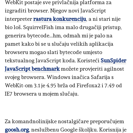
WebKit postaje sve privlačnija platforma za
izgraditi browser. Njegov novi JavaScript
interpreter
rastura konkurenciju
, a ni stari nije
bio loš. SquirrelFish ima malo drugačiji pristup,
generira bytecode...hm, odmah mi je palo na
pamet kako bi se u slučaju velikih aplikacija
browseru mogao slati bytecode umjesto
tekstualnog JavaScript koda. Koristeći
SunSpider
JavaScript benchmark
možete provjeriti agilnost
svojeg browsera. Windows inačica Safarija s
WebKit-om 3.1 je 4.95 brža od Firefoxa2 i 7.49 od
IE7 browsera u mojem slučaju.
Za komandnolinijske nostalgičare preporučujem
goosh.org
, neslužbenu Google školjku. Korisnija je