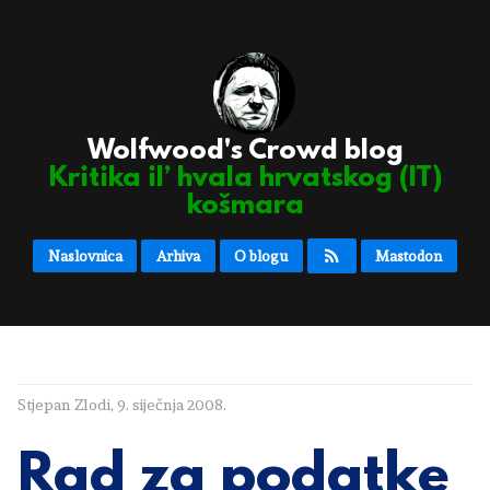
Wolfwood's Crowd blog
Kritika il’ hvala hrvatskog (IT)
košmara
Naslovnica
Arhiva
O blogu
Mastodon
Stjepan Zlodi
,
9. siječnja 2008.
Rad za podatke