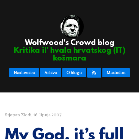
Wolfwood's Crowd blog
Kritika il’ hvala hrvatskog (IT)
košmara
Naslovnica
Arhiva
O blogu
Mastodon
Stjepan Zlodi
,
16. lipnja 2007.
My God, it’s full