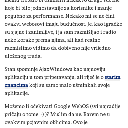
koje bi bilo jednostavnije za korisnike i manje
pogubno za performanse. Nekako mi se ne čini
ovakvi webosovi imaju budućnost. Je, kao igračke
su sjajne i zanimljive, i ja sam razmišljao i radio
neke korake prema njima, ali kad realno
razmislimo vidimo da dobiveno nije vrijedno
uloženog truda.
Stan spominje AjaxWindows kao najnoviju
aplikaciju u tom pripetavanju, ali riječ je o
starim
znancima
koji su samo malo ušminkali svoje
aplikacije.
Možemo li očekivati Google WebOS (svi najradije
pričaju o tome :-) )? Mislim da ne. Barem ne u
ovakvim pojavnim oblicima. Ovo je