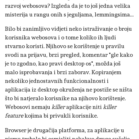
razvoj webosova? Izgleda da je to još jedna velika
misterija u rangu onih s jeguljama, lemmingsima...
Bilo bi zanimljivo vidjeti neko istraživanje o broju
korisnika webosova i o tome koliko ih ljudi
stvarno koristi. Njihovo se korištenje u pravilu
svodi na prijavu, brzi pregled, komentar "gle kako
je to zgodno, kao pravi desktop os", možda još
malo isprobavanja i brzi zaborav. Kopiranjem
nekoliko jednostavnih funkcionalnosti i
aplikacija iz desktop okruženja ne postiže se ništa
što bi natjeralo korisnike na njihovo korištenje.
Webosovi nemaju
killer
aplikacije niti
killer
feature
kojima bi privukli korisnike.
Browser je drugačija platforma, za aplikacije u
njemu trebalo bi osmisliti nekakvo drugo sučelje