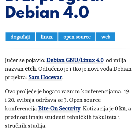
Debian 4.0
događaji
linux
open source
web
Jučer se pojavio:
Debian GNU/Linux 4.0
, od milja
nazvan
etch
. Odlučeno je i tko je novi vođa Debian
projekta:
Sam Hocevar
.
Ovo proljeće je bogato raznim konferencijama. 19.
i 20. svibnja održava se 3. Open source
konferencija
Bite-On Security
. Kotizacija je
0 kn
, a
prednost imaju studenti tehničkih fakulteta i
stručnih studija.