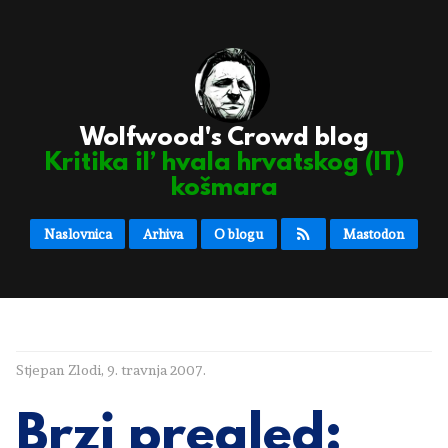
Wolfwood's Crowd blog
Kritika il’ hvala hrvatskog (IT)
košmara
Naslovnica
Arhiva
O blogu
Mastodon
Stjepan Zlodi
,
9. travnja 2007.
Brzi pregled: