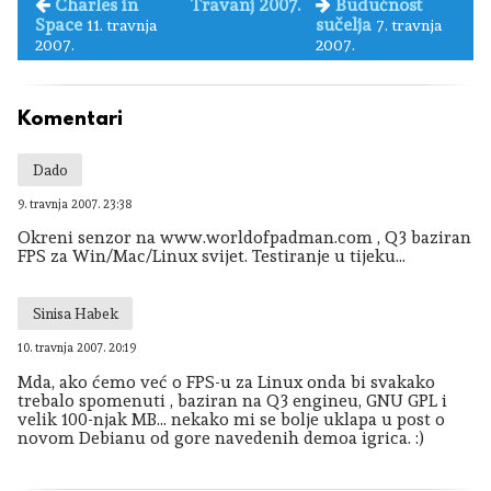
Charles in
Travanj 2007.
Budućnost
Space
sučelja
11. travnja
7. travnja
2007.
2007.
Komentari
Dado
9. travnja 2007. 23:38
Okreni senzor na www.worldofpadman.com , Q3 baziran
FPS za Win/Mac/Linux svijet. Testiranje u tijeku...
Sinisa Habek
10. travnja 2007. 20:19
Mda, ako ćemo već o FPS-u za Linux onda bi svakako
trebalo spomenuti , baziran na Q3 engineu, GNU GPL i
velik 100-njak MB... nekako mi se bolje uklapa u post o
novom Debianu od gore navedenih demoa igrica. :)