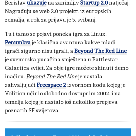
Berislav
ukazuje
na zanimljiv
Startup 2.0
natječaj.
Nagrađuju se web 2.0 projekti iz europskih
zemalja, a rok za prijavu je 5. svibanj.
Tu i tamo se pojavi poneka igra za Linux.
Penumbra
je klasična avantura kakve mlađi
igrači sigurno nisu igrali, a
Beyond The Red Line
je svemirska pucačina smještena u Battlestar
Galactica svijet. Za obje igre možete skinuti demo
inačicu.
Beyond The Red Line
je nastala
zahvaljujući
Freespace 2
izvornom kodu kojeg je
Volition učinio slobodno dostupnim 2002. i na
temelju kojeg je nastalo još nekoliko prepjeva
poznatih SF svijetova.