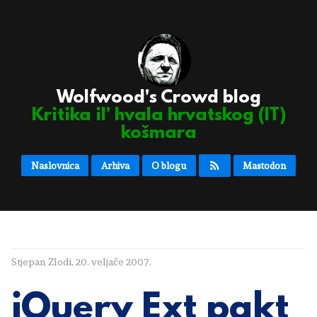
Wolfwood's Crowd blog
Kritika il’ hvala hrvatskog (IT)
košmara
Naslovnica
Arhiva
O blogu
Mastodon
Stjepan Zlodi
,
20. veljače 2007.
jQuery Ext pakt