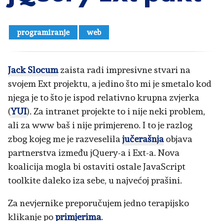
programiranje
web
Jack Slocum
zaista radi impresivne stvari na
svojem Ext projektu, a jedino što mi je smetalo kod
njega je to što je ispod relativno krupna zvjerka
(
YUI
). Za intranet projekte to i nije neki problem,
ali za www baš i nije primjereno. I to je razlog
zbog kojeg me je razveselila
jučerašnja
objava
partnerstva između jQuery-a i Ext-a. Nova
koalicija mogla bi ostaviti ostale JavaScript
toolkite daleko iza sebe, u najvećoj prašini.
Za nevjernike preporučujem jedno terapijsko
klikanje po
primjerima
.