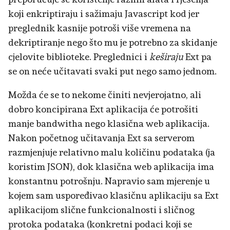
koji enkriptiraju i sažimaju Javascript kod jer
preglednik kasnije potroši više vremena na
dekriptiranje nego što mu je potrebno za skidanje
cjelovite biblioteke. Preglednici i
keširaju
Ext pa
se on neće učitavati svaki put nego samo jednom.
Možda će se to nekome činiti nevjerojatno, ali
dobro koncipirana Ext aplikacija će potrošiti
manje bandwitha nego klasična web aplikacija.
Nakon početnog učitavanja Ext sa serverom
razmjenjuje relativno malu količinu podataka (ja
koristim JSON), dok klasična web aplikacija ima
konstantnu potrošnju. Napravio sam mjerenje u
kojem sam uspoređivao klasičnu aplikaciju sa Ext
aplikacijom slične funkcionalnosti i sličnog
protoka podataka (konkretni podaci koji se