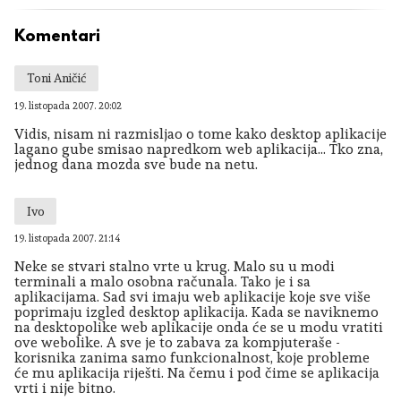
Komentari
Toni Aničić
19. listopada 2007. 20:02
Vidis, nisam ni razmisljao o tome kako desktop aplikacije
lagano gube smisao napredkom web aplikacija... Tko zna,
jednog dana mozda sve bude na netu.
Ivo
19. listopada 2007. 21:14
Neke se stvari stalno vrte u krug. Malo su u modi
terminali a malo osobna računala. Tako je i sa
aplikacijama. Sad svi imaju web aplikacije koje sve više
poprimaju izgled desktop aplikacija. Kada se naviknemo
na desktopolike web aplikacije onda će se u modu vratiti
ove webolike. A sve je to zabava za kompjuteraše -
korisnika zanima samo funkcionalnost, koje probleme
će mu aplikacija riješti. Na čemu i pod čime se aplikacija
vrti i nije bitno.