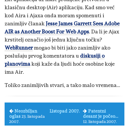
klasičnu desktop (Air) aplikaciju. Kad smo već
kod Aira i Ajaxa onda moram spomenuti i
zanimljiv članak
Jesse James Garrett Sees Adobe
AIR as Another Boost For Web Apps
. Da li je Ajax
krstitelj označio još jednu ključnu točku?
WebRunner
mogao bi biti jako zanimljiv ako
poslušaju prvog komentatora u
diskusiji o
planovima
koji kaže da ljudi hoće osobine koje
ima Air.
Toliko zanimljivih stvari, a tako malo vremena...
Neozbiljan
Listopad 2007.
Patentni
oglas
desant je počeo…
23. listopada
2007.
12. listopada 2007.