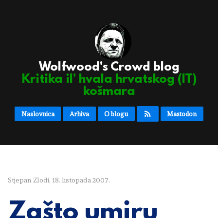
Wolfwood's Crowd blog
Kritika il’ hvala hrvatskog (IT)
košmara
Naslovnica
Arhiva
O blogu
Mastodon
Stjepan Zlodi
,
18. listopada 2007.
Zašto umiru