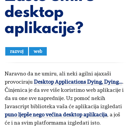
desktop
aplikacije?
razvoj
web
Naravno da ne umiru, ali neki agilni ajaxaši
provociraju
Desktop Applications Dying, Dying...
.
Činjenica je da sve više koristimo web aplikacije i
da su one sve naprednije. Uz pomoć nekih
Javascript biblioteka vaša će aplikacija izgledati
puno ljepše nego većina desktop aplikacija
, a još
će i na svim platformama izgledati isto.