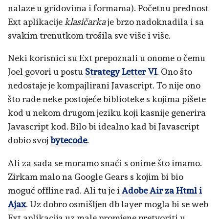
nalaze u gridovima i formama). Početnu prednost
Ext aplikacije
klasičarka
je brzo nadoknadila i sa
svakim trenutkom trošila sve više i više.
Neki korisnici su Ext prepoznali u onome o čemu
Joel govori u postu
Strategy Letter VI
. Ono što
nedostaje je kompajlirani Javascript. To nije ono
što rade neke postojeće biblioteke s kojima pišete
kod u nekom drugom jeziku koji kasnije generira
Javascript kod. Bilo bi idealno kad bi Javascript
dobio svoj
bytecode
.
Ali za sada se moramo snaći s onime što imamo.
Zirkam malo na Google Gears s kojim bi bio
moguć offline rad. Ali tu je i
Adobe Air za Html i
Ajax
. Uz dobro osmišljen db layer mogla bi se web
Ext aplikacija uz male promjene pretvoriti u