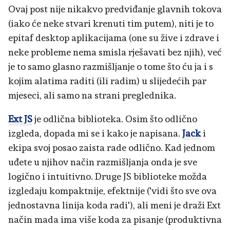
Ovaj post nije nikakvo predviđanje glavnih tokova
(iako će neke stvari krenuti tim putem), niti je to
epitaf desktop aplikacijama (one su žive i zdrave i
neke probleme nema smisla rješavati bez njih), već
je to samo glasno razmišljanje o tome što ću ja i s
kojim alatima raditi (ili radim) u slijedećih par
mjeseci, ali samo na strani preglednika.
Ext JS
je odlična biblioteka. Osim što odlično
izgleda, dopada mi se i kako je napisana.
Jack
i
ekipa svoj posao zaista rade odlično. Kad jednom
uđete u njihov način razmišljanja onda je sve
logično i intuitivno. Druge JS biblioteke možda
izgledaju kompaktnije, efektnije ('vidi što sve ova
jednostavna linija koda radi'), ali meni je draži Ext
način mada ima više koda za pisanje (produktivna