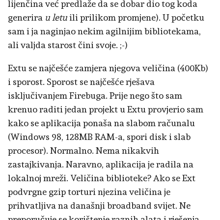
lijenčina već predlaže da se dobar dio tog koda
generira
u letu
ili prilikom promjene). U početku
sam i ja naginjao nekim agilnijim bibliotekama,
ali valjda starost čini svoje. ;-)
Extu se najčešće zamjera njegova veličina (400Kb)
i sporost. Sporost se najčešće rješava
isključivanjem Firebuga. Prije nego što sam
krenuo raditi jedan projekt u Extu provjerio sam
kako se aplikacija ponaša na slabom računalu
(Windows 98, 128MB RAM-a, spori disk i slab
procesor). Normalno. Nema nikakvih
zastajkivanja. Naravno, aplikacija je radila na
lokalnoj mreži. Veličina biblioteke? Ako se Ext
podvrgne gzip torturi njezina veličina je
prihvatljiva na današnji broadband svijet. Ne
preporučuje se korištenje raznih alata i rješenja