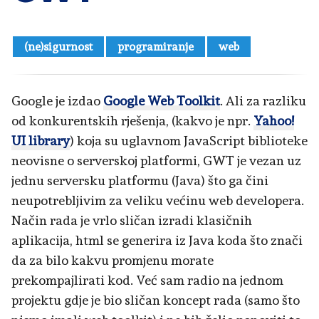
(ne)sigurnost
programiranje
web
Google je izdao
Google Web Toolkit
. Ali za razliku
od konkurentskih rješenja, (kakvo je npr.
Yahoo!
UI library
) koja su uglavnom JavaScript biblioteke
neovisne o serverskoj platformi, GWT je vezan uz
jednu serversku platformu (Java) što ga čini
neupotrebljivim za veliku većinu web developera.
Način rada je vrlo sličan izradi klasičnih
aplikacija, html se generira iz Java koda što znači
da za bilo kakvu promjenu morate
prekompajlirati kod. Već sam radio na jednom
projektu gdje je bio sličan koncept rada (samo što