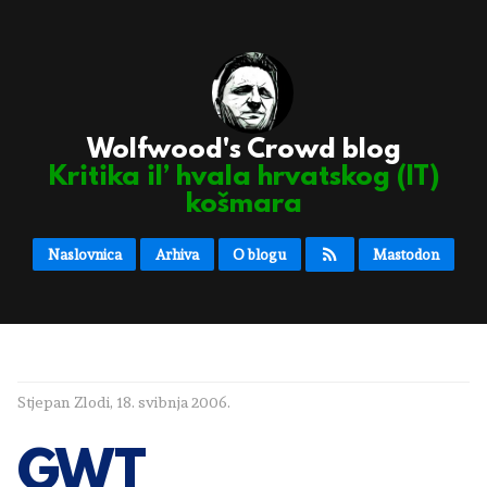
Wolfwood's Crowd blog
Kritika il’ hvala hrvatskog (IT)
košmara
Naslovnica
Arhiva
O blogu
Mastodon
Stjepan Zlodi
,
18. svibnja 2006.
GWT