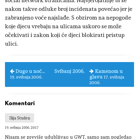
social network stranicama. Najvjerojatnije bi se
nakon takve odluke broj incidenata povećao jer je
zabranjeno voće najslađe. S obzirom na nepogode
koje djecu vrebaju na ulicama uskoro se može
očekivati i zakon koji će djeci blokirati pristup
ulici.
Dugo u noć…
Svibanj 2006.
Kamenom u
glavu
19. svibnja 2006.
17. svibnja
2006.
Komentari
Ilija Studen
19. svibnja 2006. 20:17
Nisam se previše udubljivao u GWT, samo sam pogledao