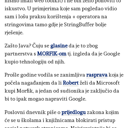
nismo imali web toolkit) i ne bih želio ponoviti to
iskustvo. U primjerima koje sam pogledao vidio
sam i lošu praksu korištenja + operatora na
stringovima tamo gdje je StringBuffer bolje
rješenje.
Zašto Java? Čuju se
glasine
da je to zbog
partnerstva s
MORFIK-om
tj. izgleda da je Google
kupio tehnologiju od njih.
Prošle godine vodila se zanimljiva
rasprava
koja je
počela nagađanjem da li
Robert
želi da Microsoft
kupi Morfik, a jedan od sudionika je zaključio da
bi to ipak mogao napraviti Google.
Poslovni dnevnik piše o
prijedlogu
zakona kojim
će se u školama i knjižnicama blokirati pristup