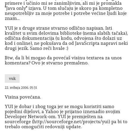
primere i učinio mi se zanimljivim, ali mi je promakla
"Java only" izjava. U tom slučaju je skoro pa kompletno
neupotrebljiv za moje potrebe i potrebe većine ljudi koje
znam...
YUI je s druge strane stvarno odlično napisan. Isti
kvalitet u svim delovima biblioteke (nema slabih tačaka),
odlična dokumentacija (u kodu, odvojena što dolazi uz
kod i online), ne pokušava da od JavaScripta napravi neki
drugi jezik. Samo reči hvale :)
Btw, da li bi mogao da povećaš visinu textarea za unos
komentara? Ovo je stvarno premaleno.
vuk
22. svibnja 2006. 05:31
Visina povećana.
YUI je dobar i zbog toga jer se mogu koristiti samo
pojedini dijelovi, a Yahoo je prijatno iznenadio svojim
Developer Network-om. YUI je premješten na
sourceforge (http://sourceforge.net/projects/yui) pa bi to
trebalo omogućiti redovniji update.