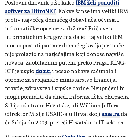
Poslovni dnevnik piše kako
IBM želi ponuditi
softver za HitroNET
. Kakve šanse ima veliki IBM
protiv najvećeg domaćeg dobavljača očvrsja i
informatičke opreme za državu? Priča se u
informatičkim krugovima da je i taj veliki IBM
morao postati partner domaćeg kralja jer inače
nije prolazio na natječajima koji donose najviše
novaca. Zaobilaznim putem, preko Praga, KING-
ICT je uspio
dobiti
i posao nabave računala i
opreme za srbijansko ministarstvo financija,
pravde, zdravstva i srpske carine. Neupućeni bi
mogli pomisliti da slijedi informatička okupacija
Srbije od strane Hrvatske, ali William Jeffers
(direktor Misije USAID-a u Hrvatskoj)
smatra
da
će Srbija do 2009. preteći Hrvatsku u IT sektoru.
Microsoft je pokrenuo
CodePlex
, njihov odgovor