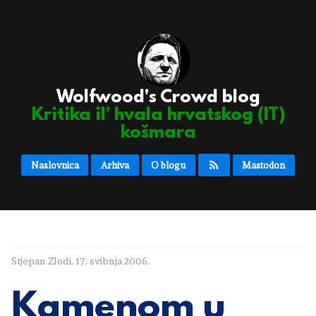
Wolfwood's Crowd blog
Kritika il’ hvala hrvatskog (IT)
košmara
Naslovnica
Arhiva
O blogu
Mastodon
Stjepan Zlodi
,
17. svibnja 2006.
Kamenom u