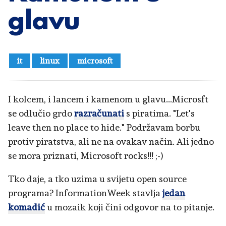
glavu
it
linux
microsoft
I kolcem, i lancem i kamenom u glavu...Microsft
se odlučio grdo
razračunati
s piratima. "Let's
leave then no place to hide." Podržavam borbu
protiv piratstva, ali ne na ovakav način. Ali jedno
se mora priznati, Microsoft rocks!!! ;-)
Tko daje, a tko uzima u svijetu open source
programa? InformationWeek stavlja
jedan
komadić
u mozaik koji čini odgovor na to pitanje.