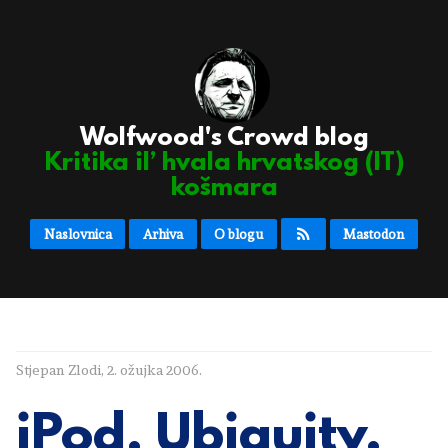
Wolfwood's Crowd blog
Kritika il’ hvala hrvatskog (IT)
košmara
Naslovnica
Arhiva
O blogu
Mastodon
Stjepan Zlodi
,
2. ožujka 2006.
iPod, Ubiquity,