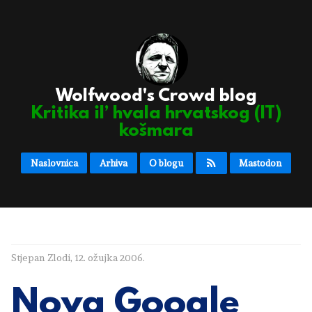
Wolfwood's Crowd blog
Kritika il’ hvala hrvatskog (IT)
košmara
Naslovnica
Arhiva
O blogu
Mastodon
Stjepan Zlodi
,
12. ožujka 2006.
Nova Google