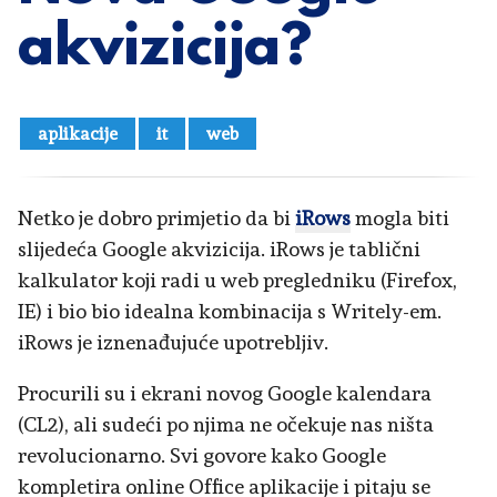
akvizicija?
aplikacije
it
web
Netko je dobro primjetio da bi
iRows
mogla biti
slijedeća Google akvizicija. iRows je tablični
kalkulator koji radi u web pregledniku (Firefox,
IE) i bio bio idealna kombinacija s Writely-em.
iRows je iznenađujuće upotrebljiv.
Procurili su i ekrani novog Google kalendara
(CL2), ali sudeći po njima ne očekuje nas ništa
revolucionarno. Svi govore kako Google
kompletira online Office aplikacije i pitaju se