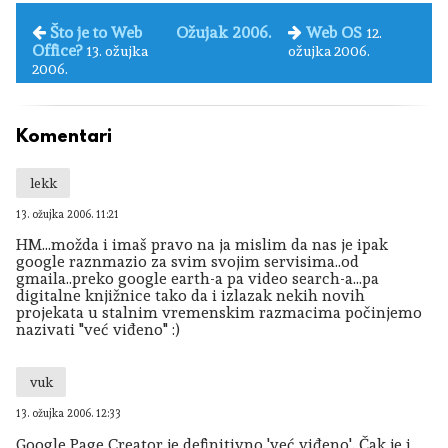
Što je to Web
Ožujak 2006.
Web OS
12.
Office?
13. ožujka
ožujka 2006.
2006.
Komentari
lekk
13. ožujka 2006. 11:21
HM...možda i imaš pravo na ja mislim da nas je ipak
google raznmazio za svim svojim servisima..od
gmaila..preko google earth-a pa video search-a...pa
digitalne knjižnice tako da i izlazak nekih novih
projekata u stalnim vremenskim razmacima počinjemo
nazivati "već viđeno" :)
vuk
13. ožujka 2006. 12:33
Google Page Creator je definitivno 'već viđeno'. Čak je i