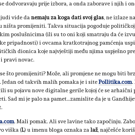
e dodvoravaju prije izbora, a onda zaborave i njih i ono
ljudi vide da
nemaju za koga dati svoj glas
, ne izlaze n
 ništa promijeniti. Takva situacija pogoduje političko
kim poslušnicima (ili su to oni koji smatraju da će izv
ke pripadnosti) i ovcama kratkotrajnog pamćenja uspij
litičkih dionica koje najvještiji među njima uspješno pr
 i pravi novac.
 se što promijeniti? Može, ali promjene ne mogu biti br
. Jedan od takvih malih pomaka je i site
Pollitika.com
.
li su pojavu nove digitalne gerile kojoj će se arhaični 
eti. Sad mi je palo na pamet...zamislite da je u Gandhij
.
ka.com
. Mali pomak. Ali sve lavine tako započinju. Zab
vo viška (
L
) u imenu bloga oznaka za
laž
, najčešće kor