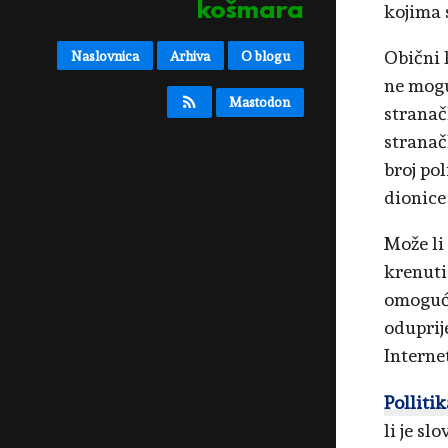
košmara
kojima s
Obični 
Naslovnica
Arhiva
O blogu
ne mogu
Mastodon
stranač
stranač
broj po
dionice
Može li
krenuti
omogući
oduprij
Internet
Polliti
li je slo