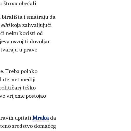
 što su obećali.
a birališta i smatraju da
j
eliti
koja zahvaljujući
ući neku koristi od
eva osvojiti dovoljan
etvaraju u prave
ze. Treba polako
 Internet mediji
političari teško
evo vrijeme postojao
oravih upitati
Mraka
da
išteno sredstvo domaćeg