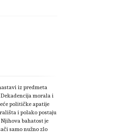
 nastavi iz predmeta
. Dekadencija morala i
eće političke apatije
ališta i polako postaju
 Njihova bahatost je
asači samo nužno zlo