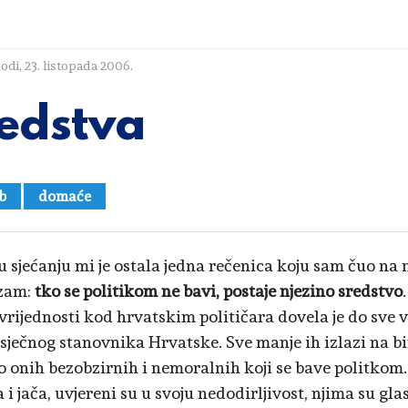
lodi
,
23. listopada 2006.
edstva
b
domaće
u sjećanju mi je ostala jedna rečenica koju sam čuo na
zam:
tko se politikom ne bavi, postaje njezino sredstvo
 vrijednosti kod hrvatskim političara dovela je do sve v
sječnog stanovnika Hrvatske. Sve manje ih izlazi na bir
o onih bezobzirnih i nemoralnih koji se bave politkom.
 i jača, uvjereni su u svoju nedodirljivost, njima su gl