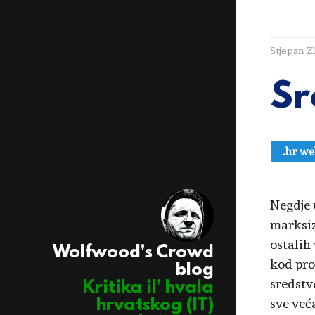
Stjepan Z
Sr
.hr we
Negdje 
marksi
ostalih
Wolfwood's Crowd
kod pro
blog
sredstv
Kritika il’ hvala
sve veća
hrvatskog (IT)