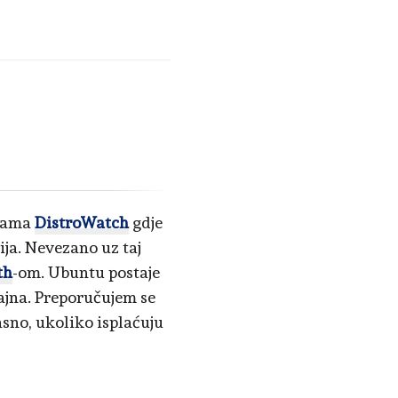
icama
DistroWatch
gdje
ija. Nevezano uz taj
th
-om. Ubuntu postaje
Tajna. Preporučujem se
asno, ukoliko isplaćuju