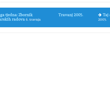
ga tjedna: Zbornik
Travanj 2005.
Taj
arskih radova
6. travnja
2005.