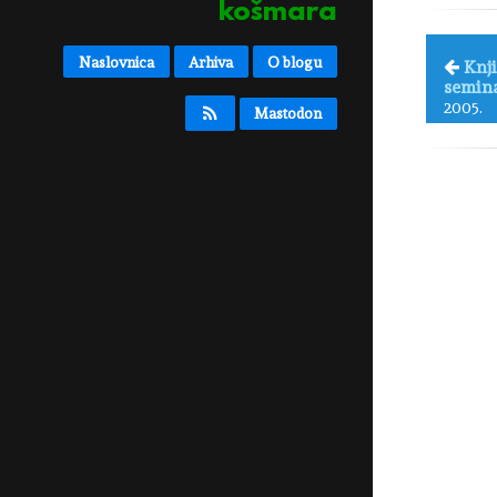
košmara
Naslovnica
Arhiva
O blogu
Knji
semin
2005.
Mastodon