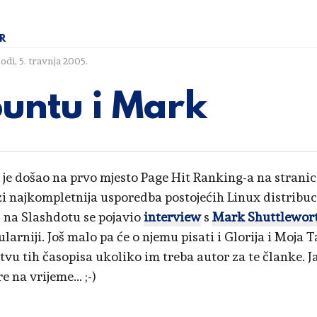
R
lodi
,
5. travnja 2005.
untu i Mark
je došao na prvo mjesto Page Hit Ranking-a na stran
zi najkompletnija usporedba postojećih Linux distribuc
 na Slashdotu se pojavio
interview
s
Mark Shuttlewor
larniji. Još malo pa će o njemu pisati i Glorija i Moja 
tvu tih časopisa ukoliko im treba autor za te članke. J
 na vrijeme... ;-)