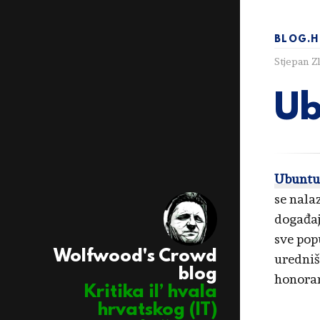
BLOG.H
Stjepan Z
Ub
Ubuntu
se nala
događaj
sve popu
Wolfwood's Crowd
uredniš
blog
honorare
Kritika il’ hvala
hrvatskog (IT)