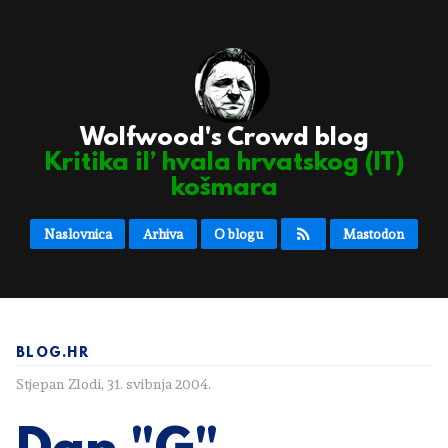
Wolfwood's Crowd blog
Kritika il’ hvala hrvatskog (IT)
košmara
Naslovnica
Arhiva
O blogu
Mastodon
BLOG.HR
Stjepan Zlodi
,
31. svibnja 2004.