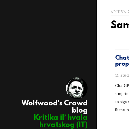
ARHIVA 
Sam
Chat
prop
11. stu
ChatGPT
umjetnu
to sigu
Wolfwood's Crowd
blog
ili mu p
Kritika il’ hvala
hrvatskog (IT)