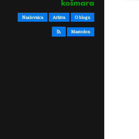
košmara
Naslovnica
Arhiva
O blogu
Mastodon