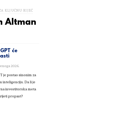
ZA KLJUČNU RIJEČ
 Altman
GPT će
asti
denoga 2024.
 je postao sinonim za
 inteligenciju. Da li je
rna investitorska meta
rijeti propast?