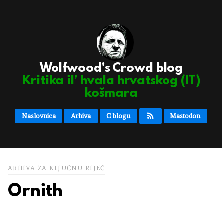
Wolfwood's Crowd blog
Kritika il’ hvala hrvatskog (IT)
košmara
Naslovnica
Arhiva
O blogu
Mastodon
ARHIVA ZA KLJUČNU RIJEČ
Ornith