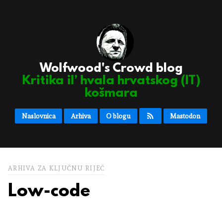
Wolfwood's Crowd blog
Kritika il’ hvala hrvatskog (IT)
košmara
Naslovnica
Arhiva
O blogu
Mastodon
ARHIVA ZA KLJUČNU RIJEČ
Low-code