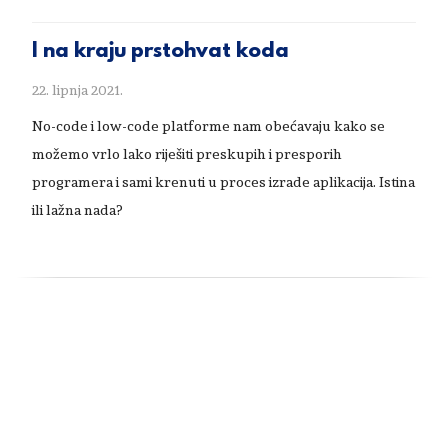
I na kraju prstohvat koda
22. lipnja 2021.
No-code i low-code platforme nam obećavaju kako se
možemo vrlo lako riješiti preskupih i presporih
programera i sami krenuti u proces izrade aplikacija. Istina
ili lažna nada?