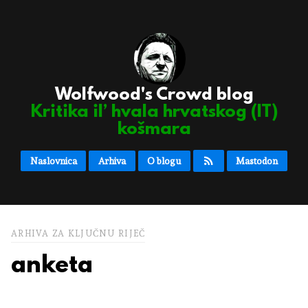
Wolfwood's Crowd blog
Kritika il’ hvala hrvatskog (IT)
košmara
Naslovnica
Arhiva
O blogu
Mastodon
ARHIVA ZA KLJUČNU RIJEČ
anketa