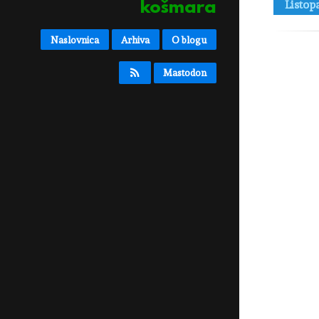
Listop
košmara
Naslovnica
Arhiva
O blogu
Mastodon