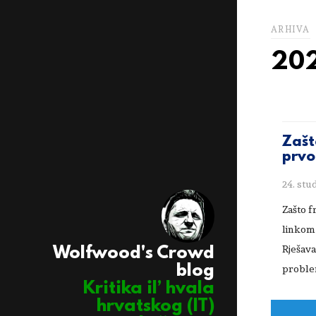
ARHIVA
202
Zašto
prvo
24. stu
Zašto f
linkom
Rješava
Wolfwood's Crowd
blog
probl
Kritika il’ hvala
hrvatskog (IT)