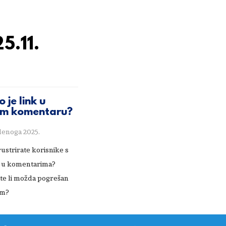
5.11.
 je link u
m komentaru?
denoga 2025.
rustrirate korisnike s
 u komentarima?
te li možda pogrešan
em?