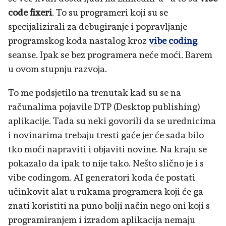
code fixeri
. To su programeri koji su se
specijalizirali za debugiranje i popravljanje
programskog koda nastalog kroz
vibe coding
seanse. Ipak se bez programera neće moći. Barem
u ovom stupnju razvoja.
To me podsjetilo na trenutak kad su se na
računalima pojavile DTP (Desktop publishing)
aplikacije. Tada su neki govorili da se urednicima
i novinarima trebaju tresti gaće jer će sada bilo
tko moći napraviti i objaviti novine. Na kraju se
pokazalo da ipak to nije tako. Nešto slično je i s
vibe codingom. AI generatori koda će postati
učinkovit alat u rukama programera koji će ga
znati koristiti na puno bolji način nego oni koji s
programiranjem i izradom aplikacija nemaju