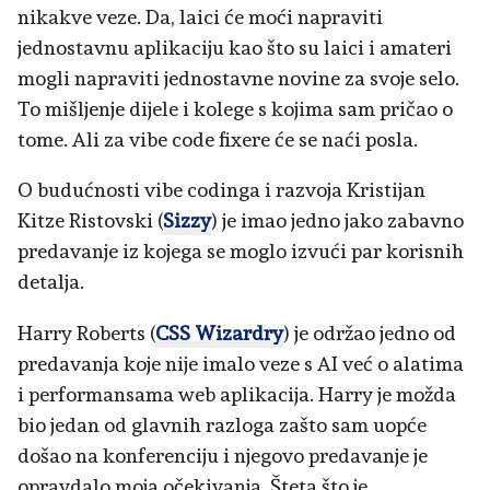
nikakve veze. Da, laici će moći napraviti
jednostavnu aplikaciju kao što su laici i amateri
mogli napraviti jednostavne novine za svoje selo.
To mišljenje dijele i kolege s kojima sam pričao o
tome. Ali za vibe code fixere će se naći posla.
O budućnosti vibe codinga i razvoja Kristijan
Kitze Ristovski (
Sizzy
) je imao jedno jako zabavno
predavanje iz kojega se moglo izvući par korisnih
detalja.
Harry Roberts (
CSS Wizardry
) je održao jedno od
predavanja koje nije imalo veze s AI već o alatima
i performansama web aplikacija. Harry je možda
bio jedan od glavnih razloga zašto sam uopće
došao na konferenciju i njegovo predavanje je
opravdalo moja očekivanja. Šteta što je