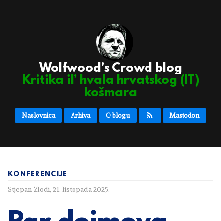
Wolfwood's Crowd blog
Kritika il’ hvala hrvatskog (IT)
košmara
Naslovnica
Arhiva
O blogu
Mastodon
KONFERENCIJE
Stjepan Zlodi
,
21. listopada 2025.