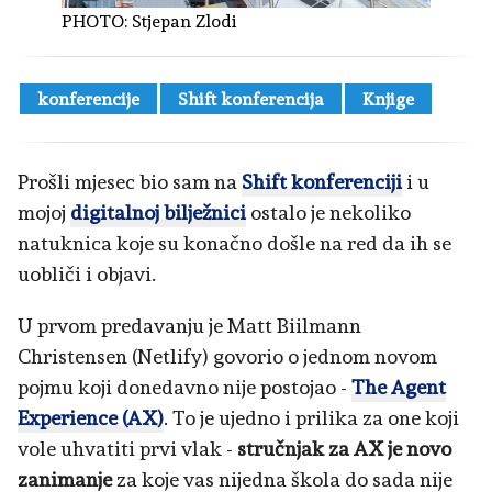
PHOTO:
Stjepan Zlodi
konferencije
Shift konferencija
Knjige
Prošli mjesec bio sam na
Shift konferenciji
i u
mojoj
digitalnoj bilježnici
ostalo je nekoliko
natuknica koje su konačno došle na red da ih se
uobliči i objavi.
U prvom predavanju je Matt Biilmann
Christensen (Netlify) govorio o jednom novom
pojmu koji donedavno nije postojao -
The Agent
Experience (AX)
. To je ujedno i prilika za one koji
vole uhvatiti prvi vlak -
stručnjak za AX je novo
zanimanje
za koje vas nijedna škola do sada nije