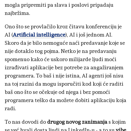
mogla pripremiti pa slava i poslovi pripadaju
najbržima.
Ono što se provlačilo kroz čitavu konferenciju je
AI (
Artificial intelligence
), AI i još jednom AI.
Skoro da je bilo nemoguće naći predavanje koje se
nije dotaklo tog pojma. Netko je na predavanju
spomenuo kako će uskoro milijarde ljudi moći
izrađivati aplikacije bez potrebe za angažiranjem
programera. To baš i nije istina, AI agenti još nisu
na toj razini da mogu isporučiti kod koji će raditi
baš ono što se očekuje od njega i bez pomoći
programera teško da možete dobiti aplikaciju koja
radi.
To nas dovodi do
drugog novog zanimanja
s kojim
se već hvali dosta ljudi na LinkedIn-u - a to su
vibe