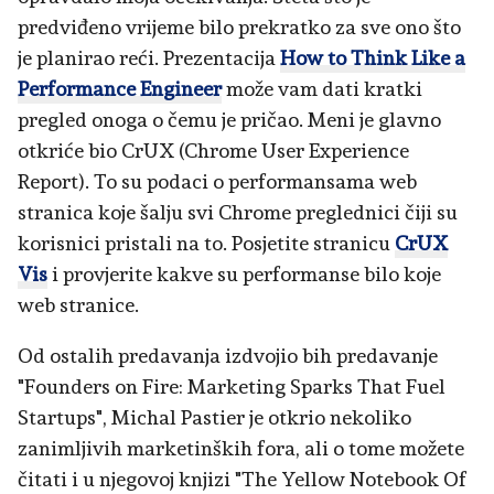
predviđeno vrijeme bilo prekratko za sve ono što
je planirao reći. Prezentacija
How to Think Like a
Performance Engineer
može vam dati kratki
pregled onoga o čemu je pričao. Meni je glavno
otkriće bio CrUX (Chrome User Experience
Report). To su podaci o performansama web
stranica koje šalju svi Chrome preglednici čiji su
korisnici pristali na to. Posjetite stranicu
CrUX
Vis
i provjerite kakve su performanse bilo koje
web stranice.
Od ostalih predavanja izdvojio bih predavanje
"Founders on Fire: Marketing Sparks That Fuel
Startups", Michal Pastier je otkrio nekoliko
zanimljivih marketinških fora, ali o tome možete
čitati i u njegovoj knjizi "The Yellow Notebook Of