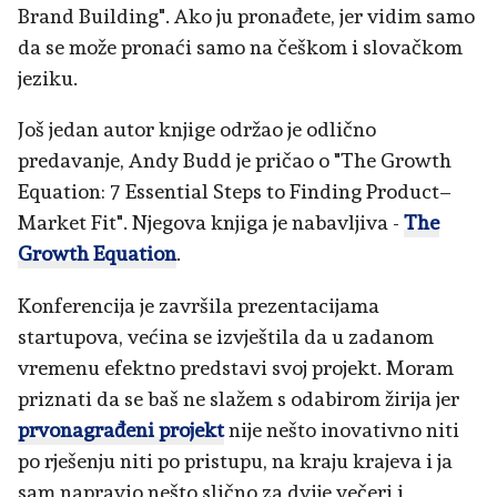
Brand Building". Ako ju pronađete, jer vidim samo
da se može pronaći samo na češkom i slovačkom
jeziku.
Još jedan autor knjige održao je odlično
predavanje, Andy Budd je pričao o "The Growth
Equation: 7 Essential Steps to Finding Product–
Market Fit". Njegova knjiga je nabavljiva -
The
Growth Equation
.
Konferencija je završila prezentacijama
startupova, većina se izvještila da u zadanom
vremenu efektno predstavi svoj projekt. Moram
priznati da se baš ne slažem s odabirom žirija jer
prvonagrađeni projekt
nije nešto inovativno niti
po rješenju niti po pristupu, na kraju krajeva i ja
sam napravio nešto slično za dvije večeri i