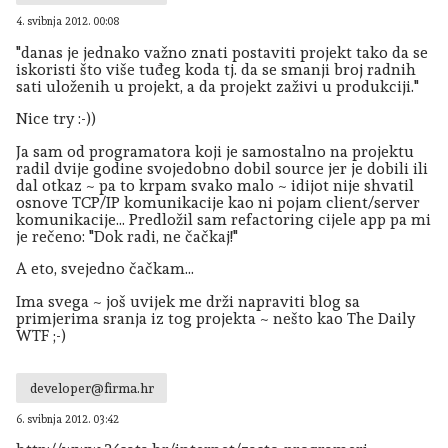
4. svibnja 2012. 00:08
"danas je jednako važno znati postaviti projekt tako da se
iskoristi što više tuđeg koda tj. da se smanji broj radnih
sati uloženih u projekt, a da projekt zaživi u produkciji."
Nice try :-))
Ja sam od programatora koji je samostalno na projektu
radil dvije godine svojedobno dobil source jer je dobili ili
dal otkaz ~ pa to krpam svako malo ~ idijot nije shvatil
osnove TCP/IP komunikacije kao ni pojam client/server
komunikacije... Predložil sam refactoring cijele app pa mi
je rečeno: "Dok radi, ne čačkaj!"
A eto, svejedno čačkam...
Ima svega ~ još uvijek me drži napraviti blog sa
primjerima sranja iz tog projekta ~ nešto kao The Daily
WTF ;-)
developer@firma.hr
6. svibnja 2012. 03:42