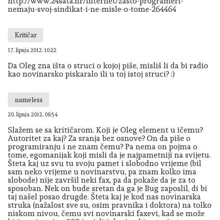
http://www.24sata.hr/internet/zasto-programeri-
nemaju-svoj-sindikat-i-ne-misle-o-tome-264464
Kritičar
17. lipnja 2012. 10:22
Da Oleg zna išta o struci o kojoj piše, misliš li da bi radio
kao novinarsko piskaralo ili u toj istoj struci? :)
nameless
20. lipnja 2012. 08:54
Slažem se sa kritičarom. Koji je Oleg element u ičemu?
Autoritet za kaj? Za sranja bez osnove? On da piše o
programiranju i ne znam čemu? Pa nema on pojma o
tome, egomanijak koji misli da je najpametniji na svijetu.
Šteta kaj uz svu tu svoju pamet i slobodno vrijeme (bil
sam neko vrijeme u novinarstvu, pa znam kolko ima
slobode) nije završil neki fax, pa da pokaže da je za to
sposoban. Nek on bude sretan da ga je Bug zaposlil, di bi
taj našel posao drugde. Šteta kaj je kod nas novinarska
struka (nažalost sve su, osim pravnika i doktora) na tolko
niskom nivou, čemu svi novinarski faxevi, kad se može