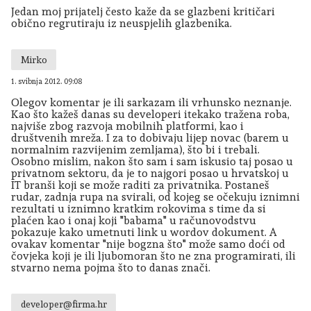
Jedan moj prijatelj često kaže da se glazbeni kritičari
obično regrutiraju iz neuspjelih glazbenika.
Mirko
1. svibnja 2012. 09:08
Olegov komentar je ili sarkazam ili vrhunsko neznanje.
Kao što kažeš danas su developeri itekako tražena roba,
najviše zbog razvoja mobilnih platformi, kao i
društvenih mreža. I za to dobivaju lijep novac (barem u
normalnim razvijenim zemljama), što bi i trebali.
Osobno mislim, nakon što sam i sam iskusio taj posao u
privatnom sektoru, da je to najgori posao u hrvatskoj u
IT branši koji se može raditi za privatnika. Postaneš
rudar, zadnja rupa na svirali, od kojeg se očekuju iznimni
rezultati u iznimno kratkim rokovima s time da si
plaćen kao i onaj koji "babama" u računovodstvu
pokazuje kako umetnuti link u wordov dokument. A
ovakav komentar "nije bogzna što" može samo doći od
čovjeka koji je ili ljubomoran što ne zna programirati, ili
stvarno nema pojma što to danas znači.
developer@firma.hr