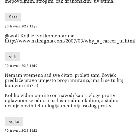
(nepovoljnim, strogim, čak drakonskim) uvjetima.
Sasa
30. travnja 2012. 12:38
@wolf Koji je tvoj komentar na:
http://www.halfsigma.com/2007/03/why_a_career_in.htm
vuk
30. travnja 2012. 13:19
Nemam vremena sad sve čitati, proleti sam, čovjek
predlaže pravo umjesto programiranja, ima li se tu kaj
komentirati? :-)
Koliko vidim ono što on navodi kao razloge protiv
uglavnom se odnosi na lošu radnu okolinu, a stalno
učenje novih tehnologija meni nije razlog protiv.
vojko
30. travnja 2012. 16:12