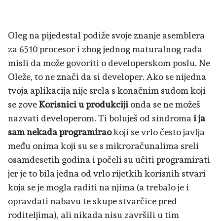
Oleg na pijedestal podiže svoje znanje asemblera
za 6510 procesor i zbog jednog maturalnog rada
misli da može govoriti o developerskom poslu. Ne
Oleže, to ne znači da si developer. Ako se nijedna
tvoja aplikacija nije srela s konačnim sudom koji
se zove
Korisnici u produkciji
onda se ne možeš
nazvati developerom. Ti boluješ od sindroma
i ja
sam nekada programirao
koji se vrlo često javlja
među onima koji su se s mikroračunalima sreli
osamdesetih godina i počeli su učiti programirati
jer je to bila jedna od vrlo rijetkih korisnih stvari
koja se je mogla raditi na njima (a trebalo je i
opravdati nabavu te skupe stvarčice pred
roditeljima), ali nikada nisu završili u tim