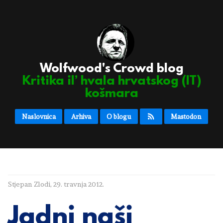
Wolfwood's Crowd blog
Kritika il’ hvala hrvatskog (IT)
košmara
Naslovnica
Arhiva
O blogu
Mastodon
Stjepan Zlodi
,
29. travnja 2012.
Jadni naši