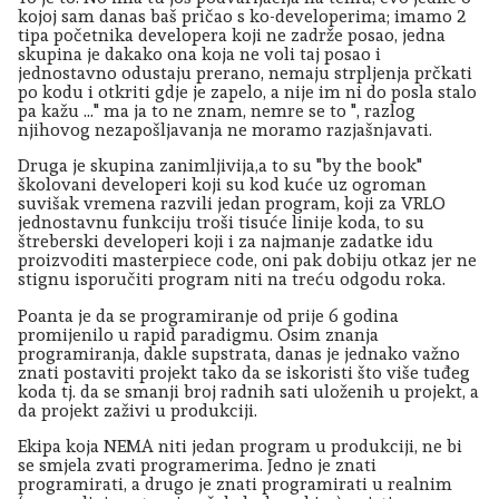
kojoj sam danas baš pričao s ko-developerima; imamo 2
tipa početnika developera koji ne zadrže posao, jedna
skupina je dakako ona koja ne voli taj posao i
jednostavno odustaju prerano, nemaju strpljenja prčkati
po kodu i otkriti gdje je zapelo, a nije im ni do posla stalo
pa kažu ..." ma ja to ne znam, nemre se to ", razlog
njihovog nezapošljavanja ne moramo razjašnjavati.
Druga je skupina zanimljivija,a to su "by the book"
školovani developeri koji su kod kuće uz ogroman
suvišak vremena razvili jedan program, koji za VRLO
jednostavnu funkciju troši tisuće linije koda, to su
štreberski developeri koji i za najmanje zadatke idu
proizvoditi masterpiece code, oni pak dobiju otkaz jer ne
stignu isporučiti program niti na treću odgodu roka.
Poanta je da se programiranje od prije 6 godina
promijenilo u rapid paradigmu. Osim znanja
programiranja, dakle supstrata, danas je jednako važno
znati postaviti projekt tako da se iskoristi što više tuđeg
koda tj. da se smanji broj radnih sati uloženih u projekt, a
da projekt zaživi u produkciji.
Ekipa koja NEMA niti jedan program u produkciji, ne bi
se smjela zvati programerima. Jedno je znati
programirati, a drugo je znati programirati u realnim