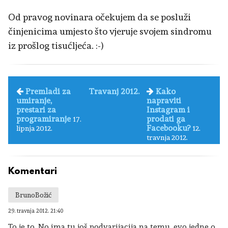
Od pravog novinara očekujem da se posluži
činjenicima umjesto što vjeruje svojem sindromu
iz prošlog tisućljeća. :-)
Premladi za
Travanj 2012.
Kako
umiranje,
napraviti
prestari za
Instagram i
programiranje
prodati ga
17.
Facebooku?
lipnja 2012.
12.
travnja 2012.
Komentari
BrunoBožić
29. travnja 2012. 21:40
To je to. No ima tu još podvarijacija na temu, evo jedne o