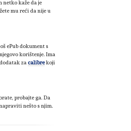
am netko kaže da je
žete mu reći da nije u
 loš ePub dokument s
 njegovo korištenje. Ima
i dodatak za
calibre
koji
rate, probajte ga. Da
napraviti nešto s njim.