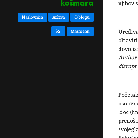
košmara
njihov s
Naslovnica
Arhiva
O blogu
Uređiva
Mastodon
objavit
dovolj
Author 
disrupt 
Početak
osnovna
.doc (h
prenoše
svojegl
Pokušao