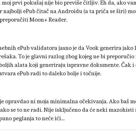
 moj prvi pokušaj nije bio previše čitljiv. Eh da, ako v
 najbolji ePub čitač na Androidu (a ta priča se širi) mo
 preporučiti Moon+ Reader.
osebnih ePub validatora jasno je da Vook generira jako
rešaka. To je glavni razlog zbog kojeg ne bi preporučio
boljih alata koji generiraju ispravne dokumente. Čak 
 stvara ePub radi to daleko bolje i točnije.
je opravdao ni moja minimalna očekivanja. Ako baš mo
ako se to ne radi. Nije isključeno da će neki mazohisti 
puno peglanja to neće ići...