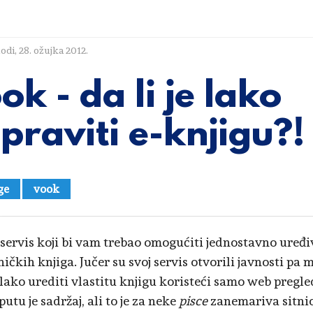
lodi
,
28. ožujka 2012.
ok - da li je lako
praviti e-knjigu?!
ge
vook
 servis koji bi vam trebao omogućiti jednostavno uređi
ičkih knjiga. Jučer su svoj servis otvorili javnosti pa 
 lako urediti vlastitu knjigu koristeći samo web pregl
utu je sadržaj, ali to je za neke
pisce
zanemariva sitni