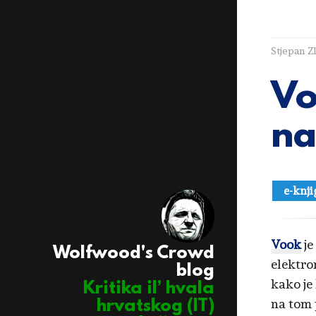
Stjepan Z
Vo
na
e-knji
Vook
je
Wolfwood's Crowd
elektron
blog
kako je
Kritika il’ hvala
na tom p
hrvatskog (IT)