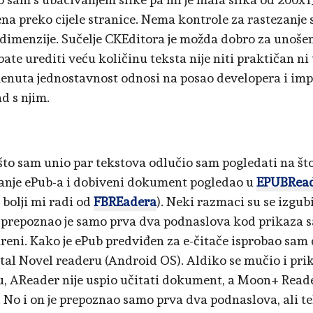
na preko cijele stranice. Nema kontrole za rastezanje
 dimenzije. Sučelje CKEditora je možda dobro za unošen
ate urediti veću količinu teksta nije niti praktičan ni 
enuta jednostavnost odnosi na posao developera i imp
d s njim.
to sam unio par tekstova odlučio sam pogledati na što
anje ePub-a i dobiveni dokument pogledao u
EPUBRea
 bolji mi radi od
FBREadera
). Neki razmaci su se izgubi
, prepoznao je samo prva dva podnaslova kod prikaza sa
eni. Kako je ePub predviđen za e-čitače isprobao sa
tal Novel readeru (Android OS). Aldiko se mučio i pr
u, AReader nije uspio učitati dokument, a Moon+ Read
i. No i on je prepoznao samo prva dva podnaslova, ali te