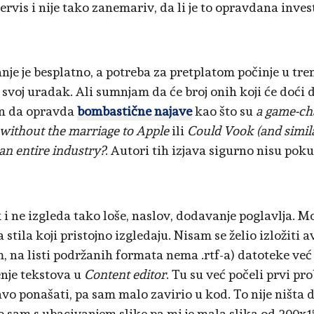
ervis i nije tako zanemariv, da li je to opravdana invest
nje je besplatno, a potreba za pretplatom počinje u tre
i svoj uradak. Ali sumnjam da će broj onih koji će doći 
an da opravda
bombastične najave
kao što su
a game-ch
without the marriage to Apple
ili
Could Vook (and simila
an entire industry?
. Autori tih izjava sigurno nisu poku
 i ne izgleda tako loše, naslov, dodavanje poglavlja. M
 stila koji pristojno izgledaju. Nisam se želio izložiti
m, na listi podržanih formata nema .rtf-a) datoteke ve
nje tekstova u
Content editor
. Tu su već počeli prvi pr
avo ponašati, pa sam malo zavirio u kod. To nije ništa
 sam s ubacivanjem slike pa mi je mala slika od 200x1