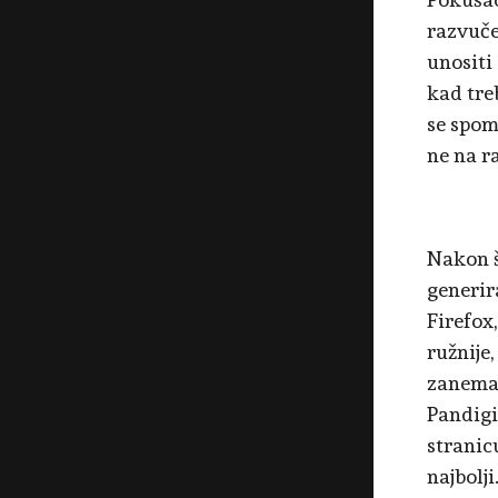
razvuče
unositi
kad treb
se spom
ne na ra
Nakon š
generir
Firefox,
ružnije
zanemar
Pandigi
stranic
najbolj