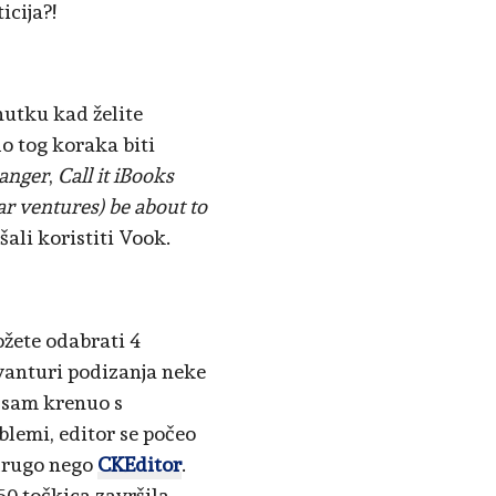
icija?!
nutku kad želite
do tog koraka biti
anger
,
Call it iBooks
r ventures) be about to
šali koristiti Vook.
ožete odabrati 4
 avanturi podizanja neke
ć sam krenuo s
oblemi, editor se počeo
 drugo nego
CKEditor
.
50 točkica završila