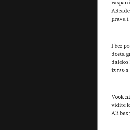
raspao i
AReader
pravu i
I bez p
dosta g
daleko 
iz rss-a
Vook ni
vidite k
Ali bez 