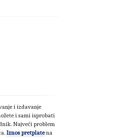
vanje i izdavanje
možete i sami isprobati
ednik. Najveći problem
ca.
Iznos pretplate
na