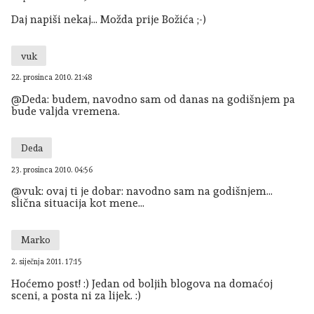
Daj napiši nekaj... Možda prije Božića ;-)
vuk
22. prosinca 2010. 21:48
@Deda: budem, navodno sam od danas na godišnjem pa
bude valjda vremena.
Deda
23. prosinca 2010. 04:56
@vuk: ovaj ti je dobar: navodno sam na godišnjem...
slična situacija kot mene...
Marko
2. siječnja 2011. 17:15
Hoćemo post! :) Jedan od boljih blogova na domaćoj
sceni, a posta ni za lijek. :)