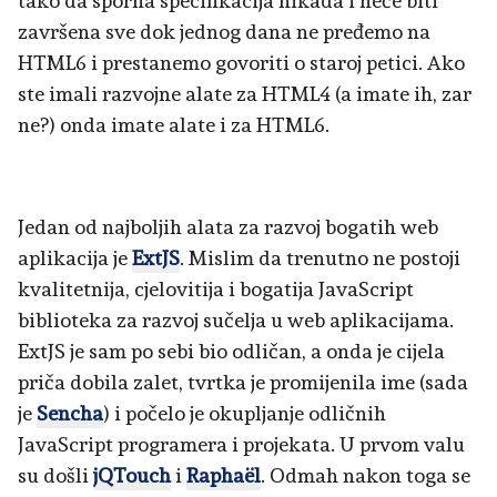
tako da sporna specifikacija nikada i neće biti
završena sve dok jednog dana ne pređemo na
HTML6 i prestanemo govoriti o staroj petici. Ako
ste imali razvojne alate za HTML4 (a imate ih, zar
ne?) onda imate alate i za HTML6.
Jedan od najboljih alata za razvoj bogatih web
aplikacija je
ExtJS
. Mislim da trenutno ne postoji
kvalitetnija, cjelovitija i bogatija JavaScript
biblioteka za razvoj sučelja u web aplikacijama.
ExtJS je sam po sebi bio odličan, a onda je cijela
priča dobila zalet, tvrtka je promijenila ime (sada
je
Sencha
) i počelo je okupljanje odličnih
JavaScript programera i projekata. U prvom valu
su došli
jQTouch
i
Raphaël
. Odmah nakon toga se