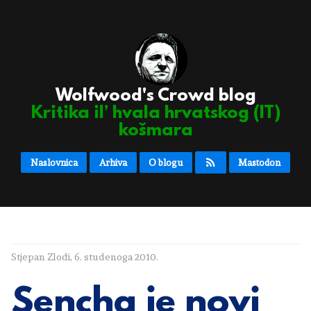
Wolfwood's Crowd blog
Kritika il’ hvala hrvatskog (IT)
košmara
Naslovnica
Arhiva
O blogu
Mastodon
Stjepan Zlodi
,
6. studenoga 2010.
Sencha je novi