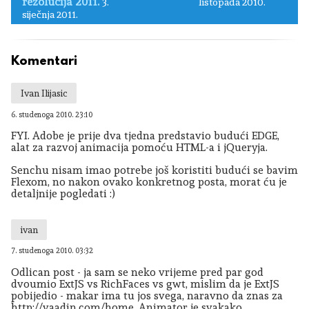
rezolucija 2011.
3.
listopada 2010.
siječnja 2011.
Komentari
Ivan Ilijasic
6. studenoga 2010. 23:10
FYI. Adobe je prije dva tjedna predstavio budući EDGE,
alat za razvoj animacija pomoću HTML-a i jQueryja.
Senchu nisam imao potrebe još koristiti budući se bavim
Flexom, no nakon ovako konkretnog posta, morat ću je
detaljnije pogledati :)
ivan
7. studenoga 2010. 03:32
Odlican post - ja sam se neko vrijeme pred par god
dvoumio ExtJS vs RichFaces vs gwt, mislim da je ExtJS
pobijedio - makar ima tu jos svega, naravno da znas za
http://vaadin.com/home. Animator je svakako