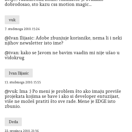
dobrodosao, sto kazu css motion magic...
vuk
7. studenoga 2010. 15:24
@Ivan Ilijasic: Adobe zbunjuje korisnike, nema li i neki
njihov newsletter isto ime?
@ivan: kako se Javom ne bavim vaadin mi nije ušao u
vidokrug
Ivan Ilijasic
13. studenoga 2010. 15:55
@vuk: Ima :) Po meni je problem što ako imaju previše
projekata kojima se bave i ako si developer entuzijast,
više ne možeš pratiti što sve rade. Mene je EDGE isto
zbunio.
Deda
22. prosinca 2010. 21:36