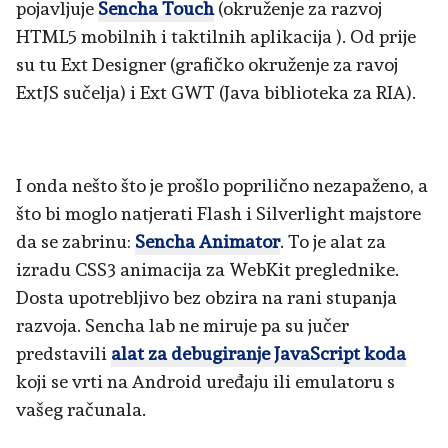
pojavljuje
Sencha Touch
(okruženje za razvoj
HTML5 mobilnih i taktilnih aplikacija ). Od prije
su tu Ext Designer (grafičko okruženje za ravoj
ExtJS sučelja) i Ext GWT (Java biblioteka za RIA).
I onda nešto što je prošlo poprilično nezapaženo, a
što bi moglo natjerati Flash i Silverlight majstore
da se zabrinu:
Sencha Animator
. To je alat za
izradu CSS3 animacija za WebKit preglednike.
Dosta upotrebljivo bez obzira na rani stupanja
razvoja. Sencha lab ne miruje pa su jučer
predstavili
alat za debugiranje JavaScript koda
koji se vrti na Android uređaju ili emulatoru s
vašeg računala.