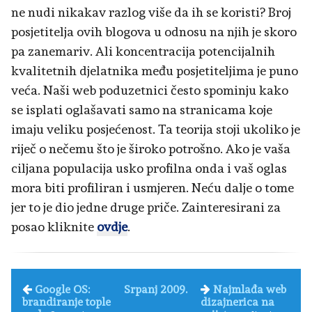
ne nudi nikakav razlog više da ih se koristi? Broj
posjetitelja ovih blogova u odnosu na njih je skoro
pa zanemariv. Ali koncentracija potencijalnih
kvalitetnih djelatnika među posjetiteljima je puno
veća. Naši web poduzetnici često spominju kako
se isplati oglašavati samo na stranicama koje
imaju veliku posjećenost. Ta teorija stoji ukoliko je
riječ o nečemu što je široko potrošno. Ako je vaša
ciljana populacija usko profilna onda i vaš oglas
mora biti profiliran i usmjeren. Neću dalje o tome
jer to je dio jedne druge priče. Zainteresirani za
posao kliknite
ovdje
.
Google OS:
Srpanj 2009.
Najmlađa web
brandiranje tople
dizajnerica na