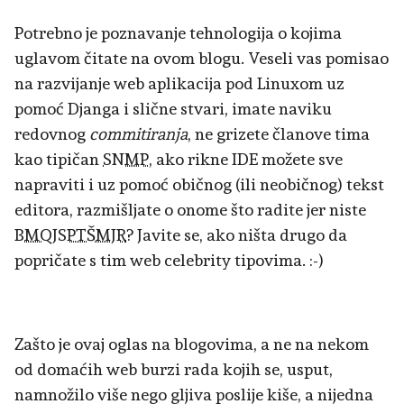
Potrebno je poznavanje tehnologija o kojima
uglavom čitate na ovom blogu. Veseli vas pomisao
na razvijanje web aplikacija pod Linuxom uz
pomoć Djanga i slične stvari, imate naviku
redovnog
commitiranja
, ne grizete članove tima
kao tipičan
SNMP
, ako rikne IDE možete sve
napraviti i uz pomoć običnog (ili neobičnog) tekst
editora, razmišljate o onome što radite jer niste
BMQJSPTŠMJR
? Javite se, ako ništa drugo da
popričate s tim web celebrity tipovima. :-)
Zašto je ovaj oglas na blogovima, a ne na nekom
od domaćih web burzi rada kojih se, usput,
namnožilo više nego gljiva poslije kiše, a nijedna