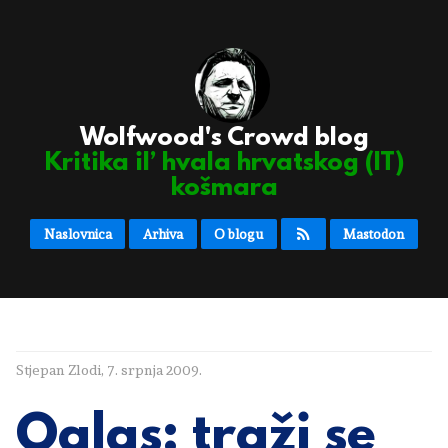
Wolfwood's Crowd blog
Kritika il’ hvala hrvatskog (IT)
košmara
Naslovnica
Arhiva
O blogu
Mastodon
Stjepan Zlodi
,
7. srpnja 2009.
Oglas: traži se