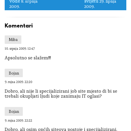
vode
svijetu
8. srpnja
29. lipnja
2009.
2009.
Komentari
Miba
10. srpnja 2009. 12:47
Apsolutno se slažem!!!
Bojan
9. rujna 2009. 22:20
Dobro, ali nije li specijalizirani job site mjesto di bi se
trebali okupljati ljudi koje zanimaju IT oglasi?
Bojan
9. rujna 2009. 22:22
Dobro, ali osim općih siteova postoje i specijalizirani.