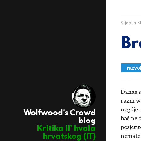
Stjepan Z
Br
razvoj
Danas s
razni w
negdje 
Wolfwood's Crowd
baš ne 
blog
posjeti
Kritika il’ hvala
nemate 
hrvatskog (IT)