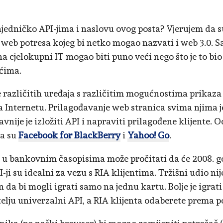
zajedničko API-jima i naslovu ovog posta? Vjerujem da su
 web potresa kojeg bi netko mogao nazvati i web 3.0. S
na cjelokupni IT mogao biti puno veći nego što je to bio
ćima.
e različitih uređaja s različitim mogućnostima prikaza
a Internetu. Prilagođavanje web stranica svima njima 
vnije je izložiti API i napraviti prilagođene klijente. 
ta su
Facebook for BlackBerry
i
Yahoo! Go
.
i u bankovnim časopisima može pročitati da će 2008. g
ji su idealni za vezu s RIA klijentima. Tržišni udio nij
 da bi mogli igrati samo na jednu kartu. Bolje je igrati
telju univerzalni API, a RIA klijenta odaberete prema 