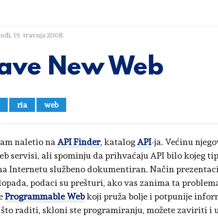
lodi
,
19. travnja 2008.
ave New Web
ria
web
am naletio na
API Finder
, katalog
API
-ja. Većinu njeg
eb servisi, ali spominju da prihvaćaju API bilo kojeg ti
na Internetu službeno dokumentiran. Način prezentaci
dopada, podaci su prešturi, ako vas zanima ta problema
te
Programmable Web
koji pruža bolje i potpunije infor
što raditi, skloni ste programiranju, možete zaviriti i 