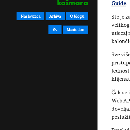
košmara
Guide
.
Što je 
Naslovnica
Arhiva
O blogu
velikog
Mastodon
utjecaj 
balonči
Sve viš
pristup
Jednosta
klijena
Čak se 
Web API-
dovoljan
posluži