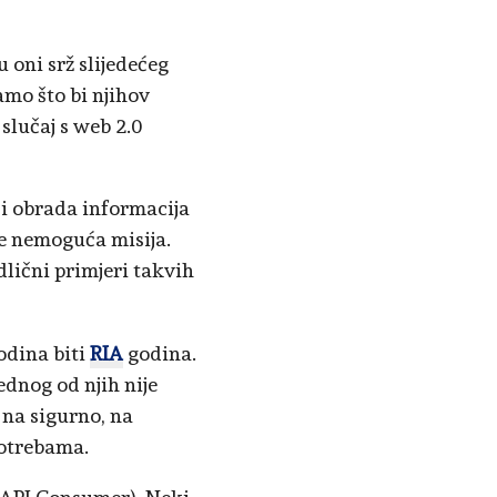
 oni srž slijedećeg
amo što bi njihov
 slučaj s web 2.0
 i obrada informacija
je nemoguća misija.
Odlični primjeri takvih
odina biti
RIA
godina.
ednog od njih nije
 na sigurno, na
potrebama.