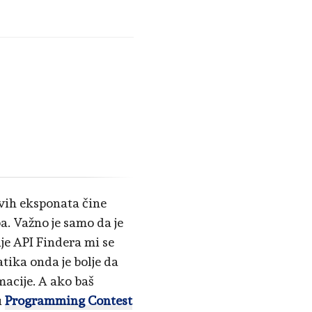
ovih eksponata čine
pa. Važno je samo da je
je API Findera mi se
tika onda je bolje da
macije. A ako baš
u
Programming Contest