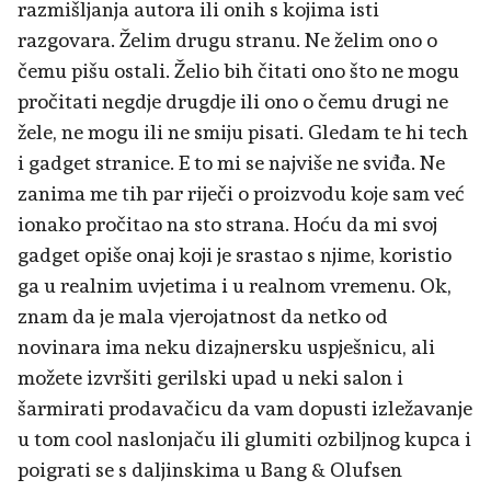
razmišljanja autora ili onih s kojima isti
razgovara. Želim drugu stranu. Ne želim ono o
čemu pišu ostali. Želio bih čitati ono što ne mogu
pročitati negdje drugdje ili ono o čemu drugi ne
žele, ne mogu ili ne smiju pisati. Gledam te hi tech
i gadget stranice. E to mi se najviše ne sviđa. Ne
zanima me tih par riječi o proizvodu koje sam već
ionako pročitao na sto strana. Hoću da mi svoj
gadget opiše onaj koji je srastao s njime, koristio
ga u realnim uvjetima i u realnom vremenu. Ok,
znam da je mala vjerojatnost da netko od
novinara ima neku dizajnersku uspješnicu, ali
možete izvršiti gerilski upad u neki salon i
šarmirati prodavačicu da vam dopusti izležavanje
u tom cool naslonjaču ili glumiti ozbiljnog kupca i
poigrati se s daljinskima u Bang & Olufsen