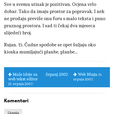
Sve u svemu utisak je pozitivan. Ocjena vrlo
dobar. Tako da imaju prostor za popravak. I nek
ne prodaju previše onu foru s malo teksta i puno
praznog prostora. I sad ti čekaj dva mjeseca
slijedeći broj.
Rujan. 15. Čudne spodobe se opet šuljaju oko
kioska mumljajući planbe, planbe...
Male ideje za
Srpanj 2007.
Web Ninja
15.
web tekst editor
srpnja 2007.
21. srpnja 2007.
Komentari
Lhamia