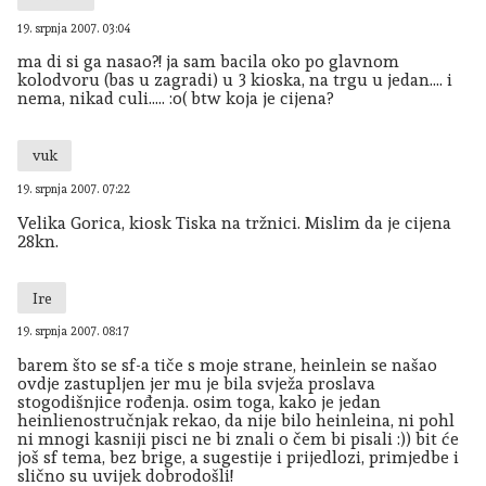
19. srpnja 2007. 03:04
ma di si ga nasao?! ja sam bacila oko po glavnom
kolodvoru (bas u zagradi) u 3 kioska, na trgu u jedan.... i
nema, nikad culi..... :o( btw koja je cijena?
vuk
19. srpnja 2007. 07:22
Velika Gorica, kiosk Tiska na tržnici. Mislim da je cijena
28kn.
Ire
19. srpnja 2007. 08:17
barem što se sf-a tiče s moje strane, heinlein se našao
ovdje zastupljen jer mu je bila svježa proslava
stogodišnjice rođenja. osim toga, kako je jedan
heinlienostručnjak rekao, da nije bilo heinleina, ni pohl
ni mnogi kasniji pisci ne bi znali o čem bi pisali :)) bit će
još sf tema, bez brige, a sugestije i prijedlozi, primjedbe i
slično su uvijek dobrodošli!