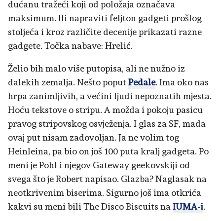
dućanu tražeći koji od položaja označava
maksimum. Ili napraviti feljton gadgeti prošlog
stoljeća i kroz različite decenije prikazati razne
gadgete. Točka nabave: Hrelić.
Želio bih malo više putopisa, ali ne nužno iz
dalekih zemalja. Nešto poput
Pedale
. Ima oko nas
hrpa zanimljivih, a većini ljudi nepoznatih mjesta.
Hoću tekstove o stripu. A možda i pokoju pasicu
pravog stripovskog osvježenja. I glas za SF, mada
ovaj put nisam zadovoljan. Ja ne volim tog
Heinleina, pa bio on još 100 puta kralj gadgeta. Po
meni je Pohl i njegov Gateway geekovskiji od
svega što je Robert napisao. Glazba? Naglasak na
neotkrivenim biserima. Sigurno još ima otkrića
kakvi su meni bili The Disco Biscuits na
IUMA-i
.