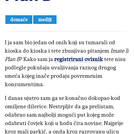
domaće
mediji
I ja sam bio jedan od onih koji su tumarali od
kioska do kioska i tete zbunjivao pitanjem
Imate li
Plan B
? Kako sam ja
registrirani ovisnik
tete nisu
podlegle pokušaju uvaljivanja raznog drugog
smeća kojeg inače prodaju povremenim
konzumentima.
I danas ujutro sam ga se konačno dokopao kod
omiljene dilerice. Nestrpljiv da ga prelistam,
odabrao sam najbolji mogući put kojeg može
odabrati čovjek koji u hodu čita novine. Najprije
kroz mali parkić, a onda kroz razrovanu ulicu