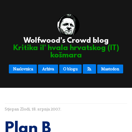
Wolfwood's Crowd blog
Kritika il’ hvala hrvatskog (IT)
košmara
Naslovnica
Arhiva
O blogu
Mastodon
Stjepan Zlodi
,
18. srpnja 2007.
Plan B