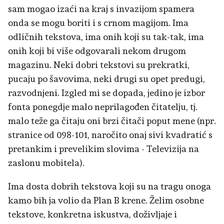
sam mogao izaći na kraj s invazijom spamera
onda se mogu boriti i s crnom magijom. Ima
odličnih tekstova, ima onih koji su tak-tak, ima
onih koji bi više odgovarali nekom drugom
magazinu. Neki dobri tekstovi su prekratki,
pucaju po šavovima, neki drugi su opet predugi,
razvodnjeni. Izgled mi se dopada, jedino je izbor
fonta ponegdje malo neprilagođen čitatelju, tj.
malo teže ga čitaju oni brzi čitači poput mene (npr.
stranice od 098-101, naročito onaj sivi kvadratić s
pretankim i prevelikim slovima - Televizija na
zaslonu mobitela).
Ima dosta dobrih tekstova koji su na tragu onoga
kamo bih ja volio da Plan B krene. Želim osobne
tekstove, konkretna iskustva, doživljaje i