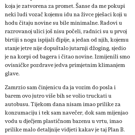
koja je zatvorena za promet. Šanse da me pokupi
neki ludi vozač kojemu idu na živce pješaci koji u
hodu čitaju novine su bile minimalne. Radovi u
razrovanoj ulici još nisu počeli, radnici su u prvoj
birtiji s nogu ispijali đipije, a jedan od njih, kojemu
stanje jetre nije dopuštalo jutarnji džoging, sjedio
je na korpi od bagera i čitao novine. Izmijenili smo
ovisničke pozdrave jedva primjetnim klimanjem
glave.
Zamrzio sam činjenicu da ja vozim do posla i
barem ovo jutro više bih se volio truckati u
autobusu. Tijekom dana nisam imao prilike za
konzumaciju i tek sam navečer, dok sam mijenjao
vodu u dječjem plastičnom bazenu u vrtu, imao
prilike malo detaljnije vidjeti kakav je taj Plan B.