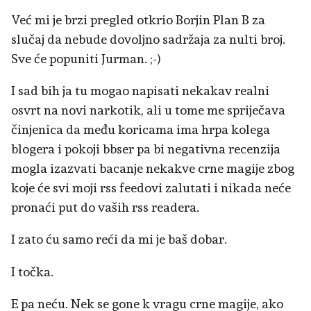
Već mi je brzi pregled otkrio Borjin Plan B za
slučaj da nebude dovoljno sadržaja za nulti broj.
Sve će popuniti Jurman. ;-)
I sad bih ja tu mogao napisati nekakav realni
osvrt na novi narkotik, ali u tome me spriječava
činjenica da među koricama ima hrpa kolega
blogera i pokoji bbser pa bi negativna recenzija
mogla izazvati bacanje nekakve crne magije zbog
koje će svi moji rss feedovi zalutati i nikada neće
pronaći put do vaših rss readera.
I zato ću samo reći da mi je baš dobar.
I točka.
E pa neću. Nek se gone k vragu crne magije, ako