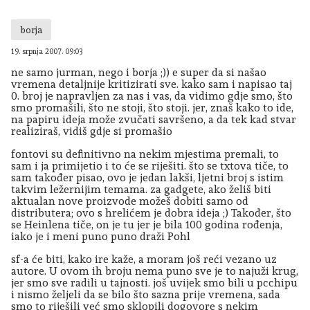
borja
19. srpnja 2007. 09:03
ne samo jurman, nego i borja ;)) e super da si našao
vremena detaljnije kritizirati sve. kako sam i napisao taj
0. broj je napravljen za nas i vas, da vidimo gdje smo, što
smo promašili, što ne stoji, što stoji. jer, znaš kako to ide,
na papiru ideja može zvučati savršeno, a da tek kad stvar
realiziraš, vidiš gdje si promašio
fontovi su definitivno na nekim mjestima premali, to
sam i ja primijetio i to će se riješiti. što se txtova tiče, to
sam također pisao, ovo je jedan lakši, ljetni broj s istim
takvim ležernijim temama. za gadgete, ako želiš biti
aktualan nove proizvode možeš dobiti samo od
distributera; ovo s hrelićem je dobra ideja ;) Također, što
se Heinlena tiče, on je tu jer je bila 100 godina rođenja,
iako je i meni puno puno draži Pohl
sf-a će biti, kako ire kaže, a moram još reći vezano uz
autore. U ovom ih broju nema puno sve je to najuži krug,
jer smo sve radili u tajnosti. još uvijek smo bili u pcchipu
i nismo željeli da se bilo što sazna prije vremena, sada
smo to riješili već smo sklopili dogovore s nekim