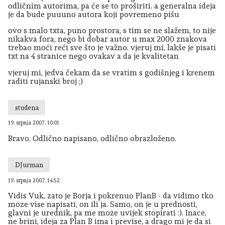
odličnim autorima, pa će se to proširiti. a generalna ideja
je da bude puuuno autora koji povremeno pišu
ovo s malo txta, puno prostora, s tim se ne slažem, to nije
nikakva fora, nego bi dobar autor u max 2000 znakova
trebao moći reći sve što je važno. vjeruj mi, lakše je pisati
txt na 4 stranice nego ovakav a da je kvalitetan
vjeruj mi, jedva čekam da se vratim s godišnjeg i krenem
raditi rujanski broj ;)
studena
19. srpnja 2007. 10:01
Bravo. Odlično napisano, odlično obrazloženo.
DJurman
19. srpnja 2007. 14:52
Vidis Vuk, zato je Borja i pokrenuo PlanB - da vidimo tko
moze vise napisati, on ili ja. Samo, on je u prednosti,
glavni je urednik, pa me moze uvijek stopirati :). Inace,
ne brini, ideja za Plan B ima i previse, a drago mi je da si