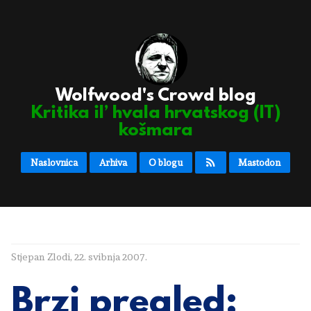
Wolfwood's Crowd blog
Kritika il’ hvala hrvatskog (IT)
košmara
Naslovnica
Arhiva
O blogu
Mastodon
Stjepan Zlodi
,
22. svibnja 2007.
Brzi pregled: