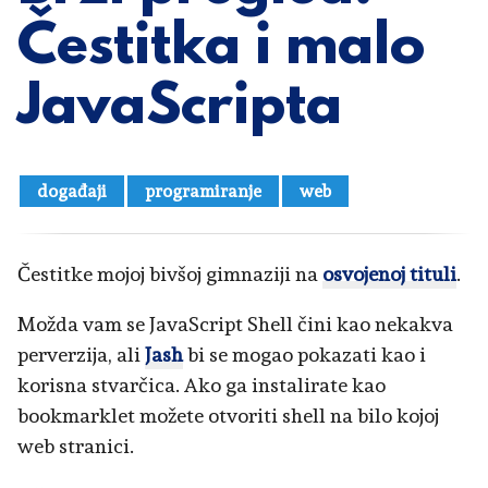
Čestitka i malo
JavaScripta
događaji
programiranje
web
Čestitke mojoj bivšoj gimnaziji na
osvojenoj tituli
.
Možda vam se JavaScript Shell čini kao nekakva
perverzija, ali
Jash
bi se mogao pokazati kao i
korisna stvarčica. Ako ga instalirate kao
bookmarklet možete otvoriti shell na bilo kojoj
web stranici.