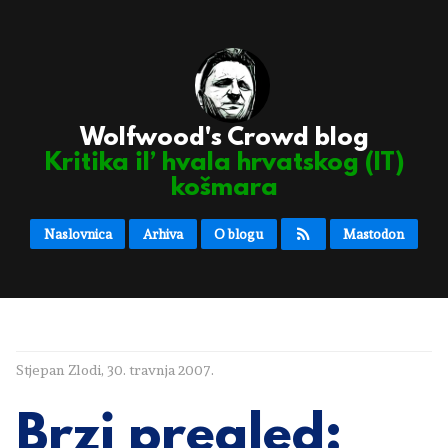
Wolfwood's Crowd blog
Kritika il’ hvala hrvatskog (IT)
košmara
Naslovnica
Arhiva
O blogu
Mastodon
Stjepan Zlodi
,
30. travnja 2007.
Brzi pregled: