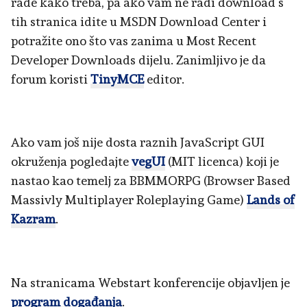
rade kako treba, pa ako vam ne radi download s
tih stranica idite u MSDN Download Center i
potražite ono što vas zanima u Most Recent
Developer Downloads dijelu. Zanimljivo je da
forum koristi
TinyMCE
editor.
Ako vam još nije dosta raznih JavaScript GUI
okruženja pogledajte
vegUI
(MIT licenca) koji je
nastao kao temelj za BBMMORPG (Browser Based
Massivly Multiplayer Roleplaying Game)
Lands of
Kazram
.
Na stranicama Webstart konferencije objavljen je
program događanja
.