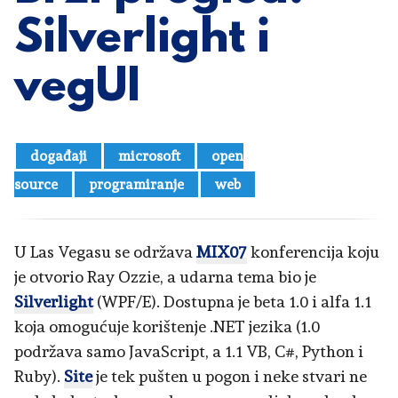
Silverlight i
vegUI
događaji
microsoft
open
source
programiranje
web
U Las Vegasu se održava
MIX07
konferencija koju
je otvorio Ray Ozzie, a udarna tema bio je
Silverlight
(WPF/E). Dostupna je beta 1.0 i alfa 1.1
koja omogućuje korištenje .NET jezika (1.0
podržava samo JavaScript, a 1.1 VB, C#, Python i
Ruby).
Site
je tek pušten u pogon i neke stvari ne