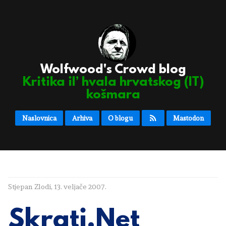
Wolfwood's Crowd blog
Kritika il’ hvala hrvatskog (IT)
košmara
Naslovnica
Arhiva
O blogu
Mastodon
Stjepan Zlodi
,
13. veljače 2007.
Skrati.Net