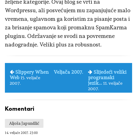
željene kategorije. Ovaj blog se vrti na
Wordpressu, ali posvećujem mu zapanjujuće malo
vremena, uglavnom ga koristim za pisanje posta i
za brisanje spamova koji promaknu SpamKarma
pluginu. Održavanje se svodi na povremene
nadogradnje. Veliki plus za robusnost.
Slippery When
Veljača 2007.
Slijedeći veliki
Web
programski
15. veljače
jezik…
2007.
11. veljače
2007.
Komentari
Aljoša Japundžić
14. veljače 2007. 23:00