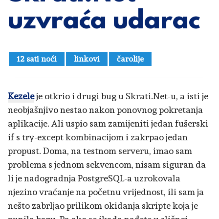
uzvraća udarac
12 sati noći
linkovi
čarolije
Kezele
je otkrio i drugi bug u Skrati.Net-u, a isti je
neobjašnjivo nestao nakon ponovnog pokretanja
aplikacije. Ali uspio sam zamijeniti jedan fušerski
if s try-except kombinacijom i zakrpao jedan
propust. Doma, na testnom serveru, imao sam
problema s jednom sekvencom, nisam siguran da
li je nadogradnja PostgreSQL-a uzrokovala
njezino vraćanje na početnu vrijednost, ili sam ja
nešto zabrljao prilikom okidanja skripte koja je