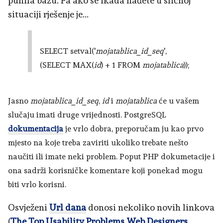
punila bazu. Pa ako se ikada nađete u sličnoj
situaciji rješenje je...
SELECT setval('
mojatablica_id_seq
',
(SELECT MAX(
id
) + 1 FROM
mojatablica
));
Jasno
mojatablica_id_seq
,
id
i
mojatablica
će u vašem
slučaju imati druge vrijednosti. PostgreSQL
dokumentacija
je vrlo dobra, preporučam ju kao prvo
mjesto na koje treba zaviriti ukoliko trebate nešto
naučiti ili imate neki problem. Poput PHP dokumetacije i
ona sadrži korisničke komentare koji ponekad mogu
biti vrlo korisni.
Osvježeni
Url dana
donosi nekoliko novih linkova
(
The Top Usability Problems Web Designers