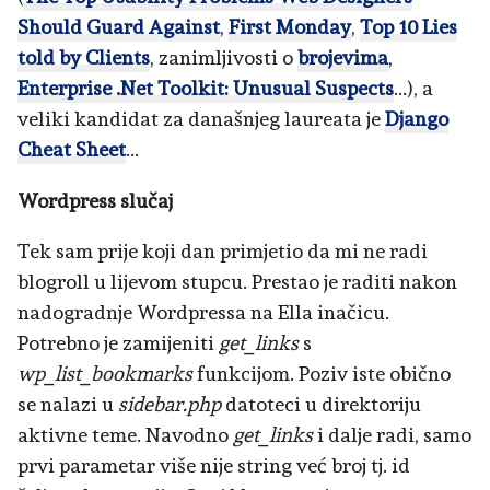
Should Guard Against
,
First Monday
,
Top 10 Lies
told by Clients
, zanimljivosti o
brojevima
,
Enterprise .Net Toolkit: Unusual Suspects
...), a
veliki kandidat za današnjeg laureata je
Django
Cheat Sheet
...
Wordpress slučaj
Tek sam prije koji dan primjetio da mi ne radi
blogroll u lijevom stupcu. Prestao je raditi nakon
nadogradnje Wordpressa na Ella inačicu.
Potrebno je zamijeniti
get_links
s
wp_list_bookmarks
funkcijom. Poziv iste obično
se nalazi u
sidebar.php
datoteci u direktoriju
aktivne teme. Navodno
get_links
i dalje radi, samo
prvi parametar više nije string već broj tj. id