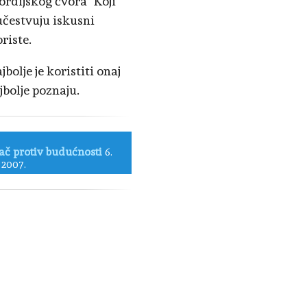
ordijskog čvora "Koji
učestvuju iskusni
riste.
olje je koristiti onaj
jbolje poznaju.
ač protiv budućnosti
6.
a 2007.