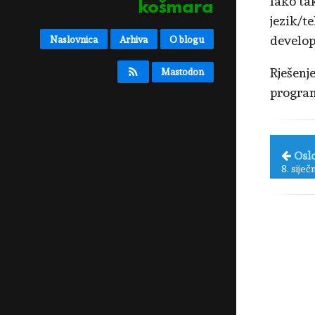
Iako ta
košmara
jezik/t
develop
Naslovnica
Arhiva
O blogu
Rješenj
Mastodon
program
Osl
8. siječ