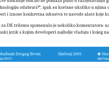
kve diskusije obično ne pomažu puno u razrješavanju g
ehnologiju odabrati?", ipak su korisne ukoliko u njima 
eri i iznose konkretna iskustva te navode alate koje ko
e za DK trilemu spomenulo je nekoliko komentatora: najb
ski jezik s kojim developeri najbolje vladaju i kojeg na
obađanje Drugog života
Siječanj 2007.
Har
nja 2007.
siječnj