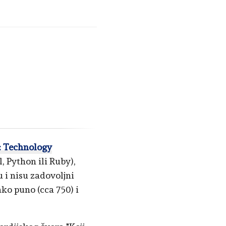
: Technology
l, Python ili Ruby),
u i nisu zadovoljni
ko puno (cca 750) i