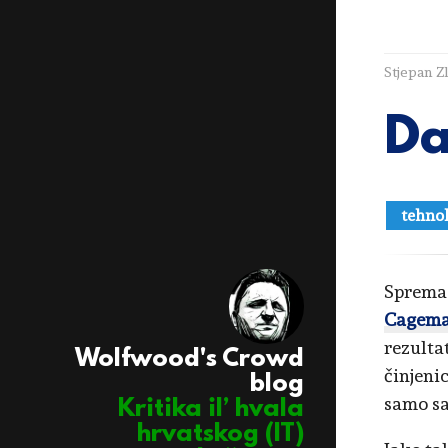
Stjepan Z
Da
tehnol
Sprema 
Cagema
rezulta
Wolfwood's Crowd
činjeni
blog
samo sa
Kritika il’ hvala
hrvatskog (IT)