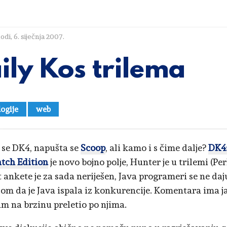
lodi
,
6. siječnja 2007.
ily Kos trilema
ogije
web
se DK4, napušta se
Scoop
, ali kamo i s čime dalje?
DK4
tch Edition
je novo bojno polje, Hunter je u trilemi (Per
t ankete je za sada neriješen, Java programeri se ne daj
com da je Java ispala iz konkurencije. Komentara ima ja
m na brzinu preletio po njima.