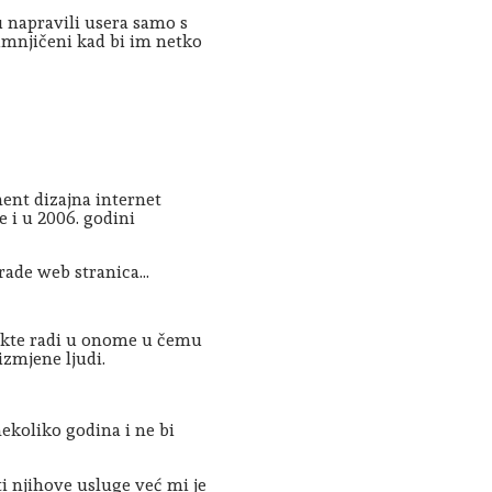
 napravili usera samo s
umnjičeni kad bi im netko
ent dizajna internet
e i u 2006. godini
rade web stranica...
jekte radi u onome u čemu
izmjene ljudi.
nekoliko godina i ne bi
i njihove usluge već mi je