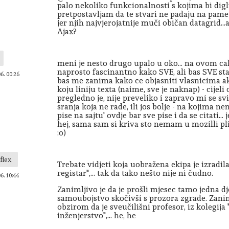
palo nekoliko funkcionalnosti s kojima bi digli
pretpostavljam da te stvari ne padaju na pam
jer njih najvjerojatnije muči običan datagrid...a
Ajax?
meni je nesto drugo upalo u oko... na ovom cak
naprosto fascinantno kako SVE, ali bas SVE st
06. 00:26
bas me zanima kako ce objasniti vlasnicima ak
koju liniju texta (naime, sve je naknap) - cijeli 
pregledno je, nije preveliko i zapravo mi se svid
sranja koja ne rade, ili jos bolje - na kojima nem
pise na sajtu' ovdje bar sve pise i da se citati...
hej, sama sam si kriva sto nemam u mozilli pl
:o)
flex
Trebate vidjeti koja uobražena ekipa je izradila
registar",... tak da tako nešto nije ni čudno.
06. 10:44
Zanimljivo je da je prošli mjesec tamo jedna d
samoubojstvo skočivši s prozora zgrade. Zanimlj
obzirom da je sveučilišni profesor, iz kolegij
inženjerstvo",... he, he