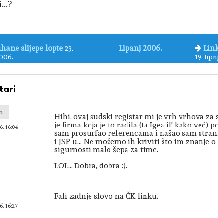
...?
hane slijepe lopte
Lipanj 2006.
Link
23.
2006.
19. lipn
ari
n
Hihi, ovaj sudski registar mi je vrh vrhova za sa
je firma koja je to radila (ta Igea il' kako već)
6. 16:04
sam prosurfao referencama i našao sam stran
i JSP-u... Ne možemo ih kriviti što im znanje o
sigurnosti malo šepa za time.
LOL... Dobra, dobra :).
Fali zadnje slovo na ČK linku.
6. 16:27