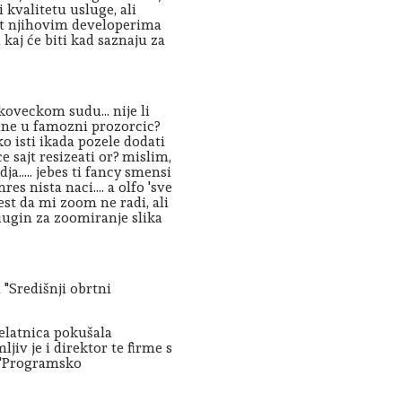
 kvalitetu usluge, ali
et njihovim developerima
 kaj će biti kad saznaju za
oveckom sudu... nije li
ane u famozni prozorcic?
o isti ikada pozele dodati
ce sajt resizeati or? mislim,
ja..... jebes ti fancy smensi
res nista naci.... a olfo 'sve
 jest da mi zoom ne radi, ali
iugin za zoomiranje slika
 "Središnji obrtni
jelatnica pokušala
iv je i direktor te firme s
a "Programsko