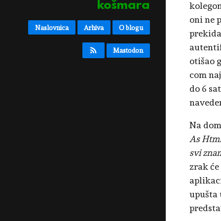
košmara
kolegom
oni ne 
Naslovnica
Arhiva
O blogu
prekida
autentif
Mastodon
otišao 
com naj
do 6 sat
naveden
Na doma
As Htm
svi znam
zrak će 
aplikaci
upušta 
predsta