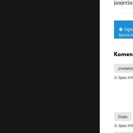
janjetini
Ispu
lipnja 
Koment
zweistei
21. lipnja 200
Dado
21. lipnja 200