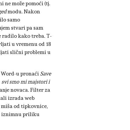
mi ne može pomoći (tj.
ged
modu. Nakon
dilo samo
lujem stvari pa sam
e radilo kako treba. T-
vljati u vremenu od 18
ljati slični problemi u
u Word-u pronaći
Save
:
svi smo mi majstori i
anje novaca. Filter za
, ali izrada web
e miša od tipkovnice,
m iznimnu priliku