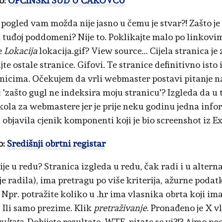
o:
OPĆINSKI SUD U ČAKOVCU
 pogled vam možda nije jasno u čemu je stvar?! Zašto j
 tuđoj poddomeni? Nije to. Poklikajte malo po linkovi
e
Lokacija
lokacija.gif? View source... Cijela stranica je 
te ostale stranice. Gifovi. Te stranice definitivno isto
nicima. Očekujem da vrli webmaster postavi pitanje
 'zašto gugl ne indeksira moju stranicu'? Izgleda da u t
kola za webmastere jer je prije neku godinu jedna inf
 objavila cjenik komponenti koji je bio screenshot iz Ex
o:
Središnji obrtni registar
nije u redu? Stranica izgleda u redu, čak radi i u alte
ije radila), ima pretragu po više kriterija, ažurne poda
. Npr. potražite koliko u .hr ima vlasnika obrta koji im
. Ili samo prezime. Klik
pretraživanje
. Pronađeno je X v
zultata
. Dobijete rezultate. WTF, pitate se vi?!? Ajmo po