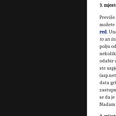
3. mjest
Previše
možete 
red
. Un
to an in
polju o
nekolik
odabir 
ste usp
(asp.net
data gr
zastupn
se da je
Nadam s