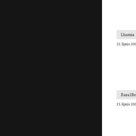
Lhamia
23. lipnja 20
Bass2Re
23. lipnja 20