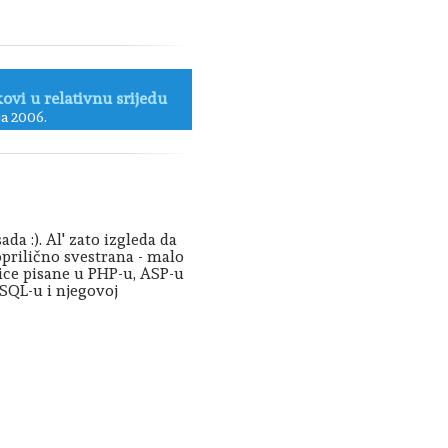
ovi u relativnu srijedu
ja 2006.
da :). Al' zato izgleda da
 poprilično svestrana - malo
ice pisane u PHP-u, ASP-u
 SQL-u i njegovoj