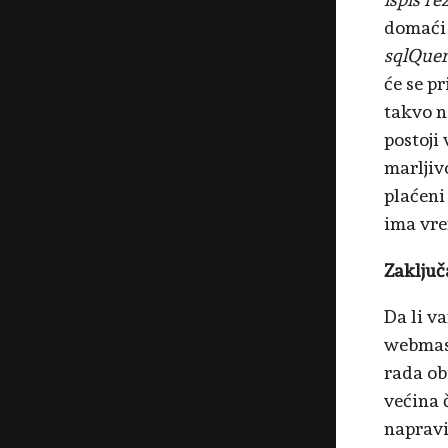
domaći 
sqlQue
će se p
takvo n
postoji
marljiv
plaćeni
ima vre
Zaključ
Da li v
webmaste
rada obi
većina č
napravit