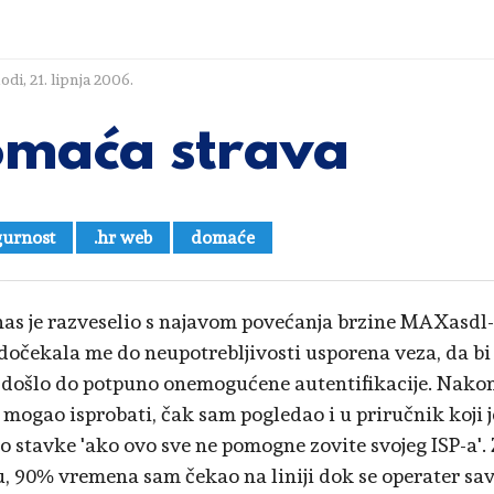
lodi
,
21. lipnja 2006.
maća strava
gurnost
.hr web
domaće
as je razveselio s najavom povećanja brzine MAXasdl-
dočekala me do neupotrebljivosti usporena veza, da b
došlo do potpuno onemogućene autentifikacije. Nakon
 mogao isprobati, čak sam pogledao i u priručnik koji j
o stavke 'ako ovo sve ne pomogne zovite svojeg ISP-a'
, 90% vremena sam čekao na liniji dok se operater sa