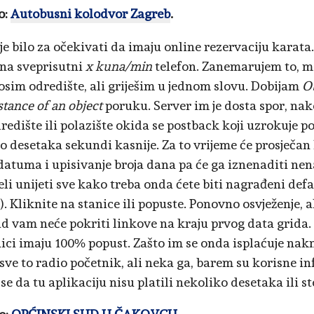
o:
Autobusni kolodvor Zagreb
.
 je bilo za očekivati da imaju online rezervaciju karata
na sveprisutni
x kuna/min
telefon. Zanemarujem to, 
osim odredište, ali griješim u jednom slovu. Dobijam
Ob
stance of an object
poruku. Server im je dosta spor, na
dredište ili polazište okida se postback koji uzrokuje 
o desetaka sekundi kasnije. Za to vrijeme će prosječan
datuma i upisivanje broja dana pa će ga iznenaditi ne
jeli unijeti sve kako treba onda ćete biti nagrađeni de
). Kliknite na stanice ili popuste. Ponovno osvježenje, 
id vam neće pokriti linkove na kraju prvog data grida.
ici imaju 100% popust. Zašto im se onda isplaćuje nakn
 sve to radio početnik, ali neka ga, barem su korisne in
e da tu aplikaciju nisu platili nekoliko desetaka ili st