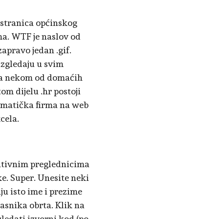
e stranica općinskog
ma. WTF je naslov od
zapravo jedan .gif.
 izgledaju u svim
 na nekom od domaćih
om dijelu .hr postoji
ormatička firma na web
cela.
rnativnim preglednicima
tke. Super. Unesite neki
aju isto ime i prezime
lasnika obrta. Klik na
gledati izvorni kod (po