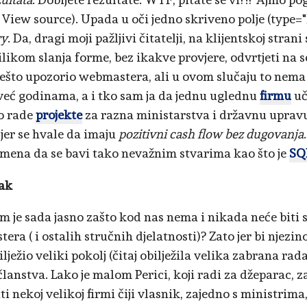
View source). Upada u oči jedno skriveno polje (type=
ry
. Da, dragi moji pažljivi čitatelji, na klijentskoj strani
rilikom slanja forme, bez ikakve provjere, odvrtjeti na 
ešto upozorio webmastera, ali u ovom slučaju to nema 
 već godinama, a i tko sam ja da jednu uglednu
firmu
uč
o rade
projekte
za razna ministarstva i državnu upravu
 jer se hvale da imaju
pozitivni cash flow bez dugovanja
mena da se bavi tako nevažnim stvarima kao što je
SQL
ak
am je sada jasno zašto kod nas nema i nikada neće biti
ra ( i ostalih stručnih djelatnosti)? Zato jer bi njezin
lježio veliki pokolj (čitaj obilježila velika zabrana rad
lanstva. Lako je malom Perici, koji radi za džeparac, za
i nekoj velikoj firmi čiji vlasnik, zajedno s ministrima,