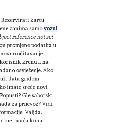
. Rezervirati kartu
mene zanima samo
vozni
ject reference not set
kon promjene podatka u
ponovno očitavanje
 korisnik krenuti na
nadano osvježenje. Ako
fault data gridom
ako imate sreće novi
 Popusti? Gle saborski
ada za prijevoz? Vidi
formacije. Valjda.
otine tisuća kuna.