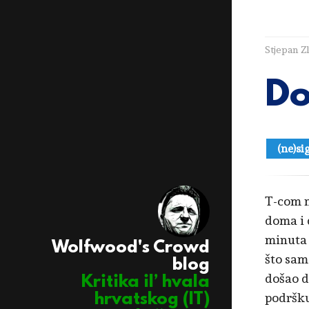
Stjepan Z
Do
(ne)si
T-com n
doma i 
minuta 
Wolfwood's Crowd
što sam
blog
došao d
Kritika il’ hvala
podršku
hrvatskog (IT)