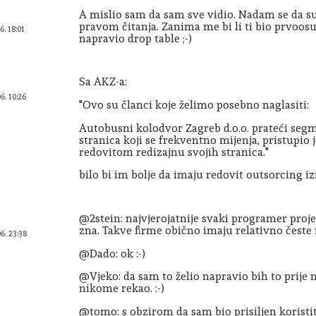
A mislio sam da sam sve vidio. Nadam se da su
pravom čitanja. Zanima me bi li ti bio prvoos
6. 18:01
napravio drop table ;-)
Sa AKZ-a:
06. 10:26
"Ovo su članci koje želimo posebno naglasiti:
Autobusni kolodvor Zagreb d.o.o. prateći segm
stranica koji se frekventno mijenja, pristupio j
redovitom redizajnu svojih stranica."
bilo bi im bolje da imaju redovit outsorcing iz
@2stein: najvjerojatnije svaki programer pro
zna. Takve firme obično imaju relativno česte 
06. 23:38
@Dado: ok :-)
@Vjeko: da sam to želio napravio bih to prije 
nikome rekao. :-)
@tomo: s obzirom da sam bio prisiljen koristit