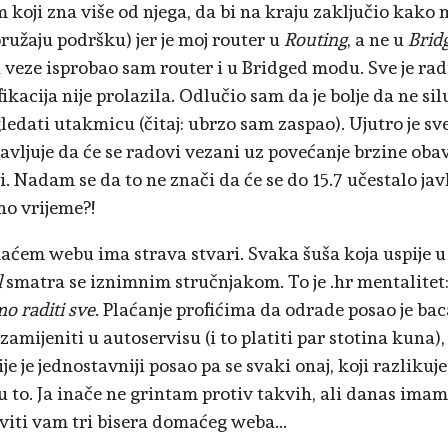
 koji zna više od njega, da bi na kraju zaključio kako 
pružaju podršku) jer je moj router u
Routing
, a ne u
Brid
 veze isprobao sam router i u Bridged modu. Sve je ra
ikacija nije prolazila. Odlučio sam da je bolje da ne si
gledati utakmicu (čitaj: ubrzo sam zaspao). Ujutro je sv
avljuje da će se radovi vezani uz povećanje brzine oba
i. Nadam se da to ne znači da će se do 15.7 učestalo jav
o vrijeme?!
ćem webu ima strava stvari. Svaka šuša koja uspije 
l
smatra se iznimnim stručnjakom. To je .hr mentalitet
o raditi sve
. Plaćanje profićima da odrade posao je bac
zamijeniti u autoservisu (i to platiti par stotina kuna)
je je jednostavniji posao pa se svaki onaj, koji razlikuj
u to. Ja inače ne grintam protiv takvih, ali danas ima
viti vam tri bisera domaćeg weba...