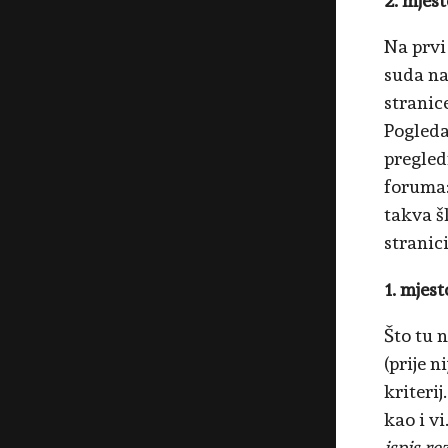
2. mjest
Na prvi
suda na
stranic
Pogledaj
pregled
foruma:
takva š
stranici
1. mjest
Što tu 
(prije n
kriterij
kao i vi
ispis re