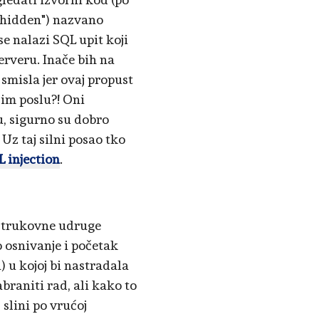
"hidden") nazvano
 se nalazi SQL upit koji
serveru. Inače bih na
smisla jer ovaj propust
im poslu?! Oni
, sigurno su dobro
. Uz taj silni posao tko
 injection
.
 strukovne udruge
o osnivanje i početak
a) u kojoj bi nastradala
braniti rad, ali kako to
 slini po vrućoj