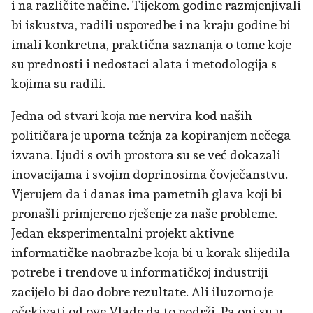
i na različite načine. Tijekom godine razmjenjivali
bi iskustva, radili usporedbe i na kraju godine bi
imali konkretna, praktična saznanja o tome koje
su prednosti i nedostaci alata i metodologija s
kojima su radili.
Jedna od stvari koja me nervira kod naših
političara je uporna težnja za kopiranjem nečega
izvana. Ljudi s ovih prostora su se već dokazali
inovacijama i svojim doprinosima čovječanstvu.
Vjerujem da i danas ima pametnih glava koji bi
pronašli primjereno rješenje za naše probleme.
Jedan eksperimentalni projekt aktivne
informatičke naobrazbe koja bi u korak slijedila
potrebe i trendove u informatičkoj industriji
zacijelo bi dao dobre rezultate. Ali iluzorno je
očekivati od ove Vlade da to podrži. Pa oni su u