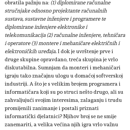
obratila pažnju na:
(1) diplomirane računalne
stručnjake odnosno projektante računalnih
sustava, sustavne inženjere i programere te
diplomirane inženjere elektronike i
telekomunikacija (2) računalne inženjere, tehničara
i operatore (3) montere i mehaničare električnih i
elektroničkih uređaja.
I dok je uvrštenje prve i
druge skupine opravdano, treća skupina je vrlo
diskutabilna. Sumnjam da monteri i mehaničari
igraju tako značajnu ulogu u domaćoj softverskoj
industriji. A što je s velikim brojem programera i
informatičara koji su po struci nešto drugo, ali su
zahvaljujući svojim interesima, zalaganju i trudu
promijenili zanimanje i postali priznati
informatički djelatnici? Njihov broj se ne smije
zanemariti, a velika većina njih igra vrlo važnu