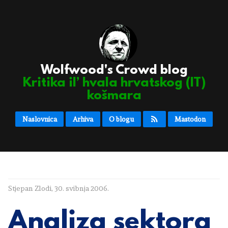
Wolfwood's Crowd blog
Kritika il’ hvala hrvatskog (IT)
košmara
Naslovnica
Arhiva
O blogu
Mastodon
Stjepan Zlodi
,
30. svibnja 2006.
Analiza sektora