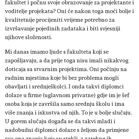
fakultet i počnu svoje obrazovanje za projektante i
voditelje projekata? Oni će nakon toga moći bolje i
kvalitetnije procijeniti vrijeme potrebno za
izvršavanje pojedinih zadataka i biti svjesniji
njihove složenosti.
Mi danas imamo ljude s fakulteta koji se
zapošljavaju, a da prije toga nisu imali nikakvog
doticaja sa stvarnim projektima. Oni počinju na
radnim mjestima koje bi bez problema mogli
obavljati i srednješkolci. I onda takvi diplomci
dolaze u firme (uglavnom privatne) gdje im je šef
osoba koja je završila samo srednju školu i ima
više znanja i iskustva od njih. To je u bolje slučaju.
U gorem slučaju događa se da takvi mladi i
nadobudni diplomci dolaze s željom da primjene
sva ona znanja koja su stekli, a zatekne ih