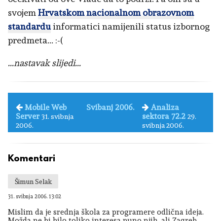
svojem
Hrvatskom nacionalnom obrazovnom
standardu
informatici namijenili status izbornog
predmeta... :-(
...nastavak slijedi...
Mobile Web
Svibanj 2006.
Analiza
Server
sektora 72.2
31. svibnja
29.
2006.
svibnja 2006.
Komentari
Šimun Selak
31. svibnja 2006. 13:02
Mislim da je srednja škola za programere odlična ideja.
Možda ne bi bilo toliko interesa puno njih, ali Zagreb,