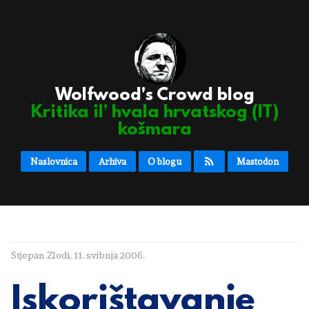
Wolfwood's Crowd blog
Kritika il’ hvala hrvatskog (IT)
košmara
Naslovnica
Arhiva
O blogu
Mastodon
Stjepan Zlodi
,
11. svibnja 2006.
Iskorištavanje