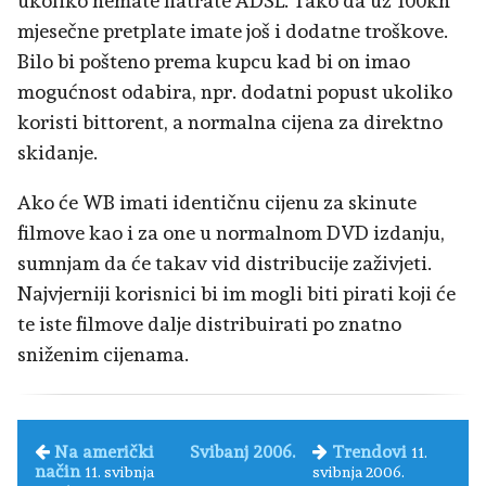
ukoliko nemate flatrate ADSL. Tako da uz 100kn
mjesečne pretplate imate još i dodatne troškove.
Bilo bi pošteno prema kupcu kad bi on imao
mogućnost odabira, npr. dodatni popust ukoliko
koristi bittorent, a normalna cijena za direktno
skidanje.
Ako će WB imati identičnu cijenu za skinute
filmove kao i za one u normalnom DVD izdanju,
sumnjam da će takav vid distribucije zaživjeti.
Najvjerniji korisnici bi im mogli biti pirati koji će
te iste filmove dalje distribuirati po znatno
sniženim cijenama.
Na američki
Svibanj 2006.
Trendovi
11.
način
11. svibnja
svibnja 2006.