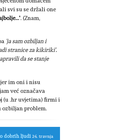
 posjećenom domaćem
li svi su se držali one
bolje...'
. (Znam,
ipa
'ja sam ozbiljan i
i stranice za kikiriki'.
napravili da se stanje
jer im oni i nisu
pojam već označava
(u .hr uvjetima) firmi i
u ozbiljan problem.
o dobrih ljudi
24. travnja