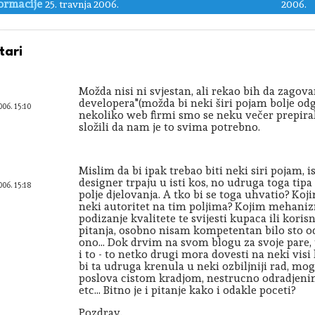
ormacije
25. travnja 2006.
2006.
ari
Možda nisi ni svjestan, ali rekao bih da zago
developera"(možda bi neki širi pojam bolje odg
006. 15:10
nekoliko web firmi smo se neku večer prepirali
složili da nam je to svima potrebno.
Mislim da bi ipak trebao biti neki siri pojam, i
designer trpaju u isti kos, no udruga toga tipa
006. 15:18
polje djelovanja. A tko bi se toga uhvatio? K
neki autoritet na tim poljima? Kojim mehaniz
podizanje kvalitete te svijesti kupaca ili kori
pitanja, osobno nisam kompetentan bilo sto od 
ono... Dok drvim na svom blogu za svoje pare, 
i to - to netko drugi mora dovesti na neki vis
bi ta udruga krenula u neki ozbiljniji rad, mog
poslova cistom kradjom, nestrucno odradjenim
etc... Bitno je i pitanje kako i odakle poceti?
Pozdrav.