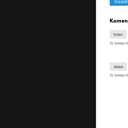
transf
Koment
tomo
25. travnja 2
sinisa
25. travnja 2