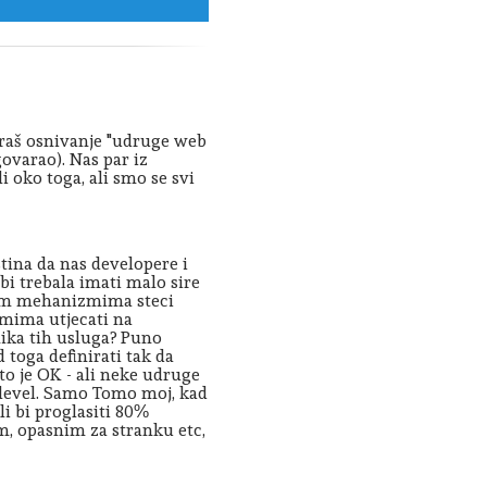
varaš osnivanje "udruge web
ovarao). Nas par iz
 oko toga, ali smo se svi
stina da nas developere i
 bi trebala imati malo sire
ojim mehanizmima steci
mima utjecati na
snika tih usluga? Puno
toga definirati tak da
to je OK - ali neke udruge
i level. Samo Tomo moj, kad
li bi proglasiti 80%
, opasnim za stranku etc,