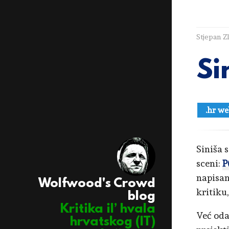
Stjepan Z
Si
.hr we
Siniša 
sceni:
P
napisan
Wolfwood's Crowd
kritiku,
blog
Kritika il’ hvala
Već oda
hrvatskog (IT)