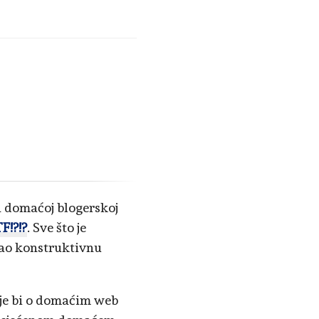
a domaćoj blogerskoj
F!?!?
. Sve što je
 kao konstruktivnu
oje bi o domaćim web