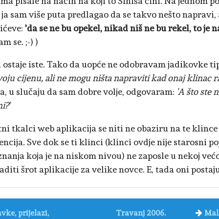
ima pisale na način na koji to Siniša čini. Na jednom
ja sam više puta predlagao da se takvo nešto napravi, a
ićeve:
'da se ne bu opekel, nikad niš ne bu rekel, to je naj
m se. ;-) )
i ostaje iste. Tako da uopće ne odobravam jadikovke t
ju cijenu, ali ne mogu ništa napraviti kad onaj klinac rad
, u slučaju da sam dobre volje, odgovaram:
'A što ste 
i?'
ni tkalci web aplikacija se niti ne obaziru na te klince 
ncija. Sve dok se ti klinci (klinci ovdje nije starosni 
nanja koja je na niskom nivou) ne zaposle u nekoj većoj 
diti šrot aplikacije za velike novce. E, tada oni postaj
vke, prijelazi,
Travanj 2006.
Mal