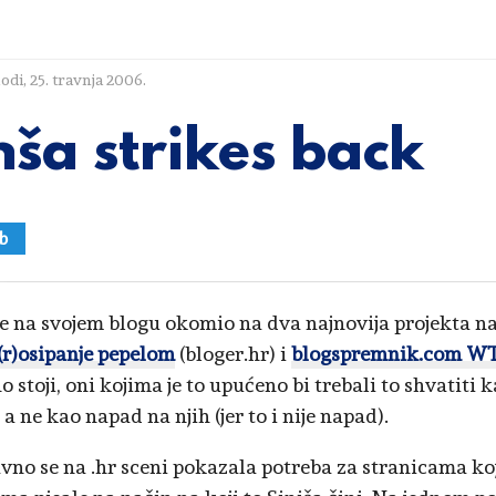
lodi
,
25. travnja 2006.
nša strikes back
b
se na svojem blogu okomio na dva najnovija projekta n
(r)osipanje pepelom
(bloger.hr) i
blogspremnik.com WT
o stoji, oni kojima je to upućeno bi trebali to shvatiti
 a ne kao napad na njih (jer to i nije napad).
vno se na .hr sceni pokazala potreba za stranicama k