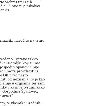
stio webmastera tih
gdje). A ovo nije nikakav
enica.
formacija, naročito na temu
navedeno. Upravo takvo
jici Koraljki koji su me
 gospodin Španović nije
oji mora proizlaziti iz
 je OK prvo nešto
aditi od neznanja. To je kao
jeluje u orgijama, jer sam
anku i kasnije tvrdim kako
”. Gospodine Španović,
do mene?
m, te vlasnik i urednik