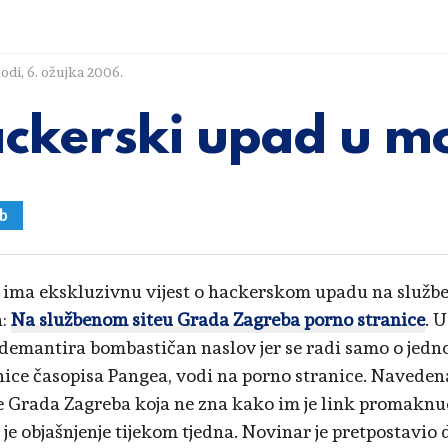
lodi
,
6. ožujka 2006.
ckerski upad u m
b
i ima ekskluzivnu vijest o hackerskom upadu na služb
a:
Na službenom siteu Grada Zagreba porno stranice
. 
emantira bombastičan naslov jer se radi samo o jedno
nice časopisa Pangea, vodi na porno stranice. Navedena 
e Grada Zagreba koja ne zna kako im je link promaknuo
 je objašnjenje tijekom tjedna. Novinar je pretpostavio 