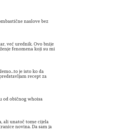
bombastične naslove bez
ar, već urednik. Ovo bnije
ježenje fenomena koji su mi
mo...to je isto ko da
redstavljam recept za
nju od običnog whoisa
, ali unatoč tome cijela
stranice novina. Da sam ja