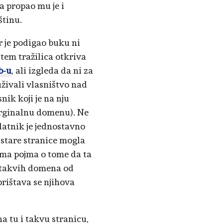
a propao mu je i
štinu.
r je podigao buku ni
tem tražilica otkriva
b-u
, ali izgleda da ni za
uživali vlasništvo nad
nik koji je na nju
 orginalnu domenu). Ne
latnik je jednostavno
 stare stranice mogla
ema pojma o tome da ta
t takvih domena od
rištava se njihova
 na tu i takvu stranicu,