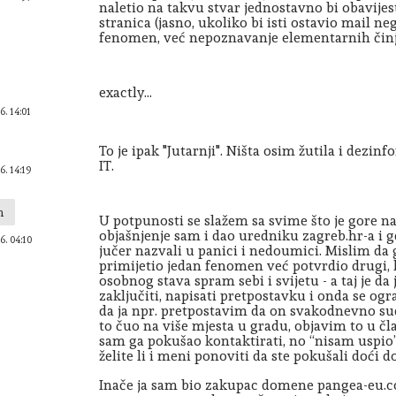
naletio na takvu stvar jednostavno bi obavije
stranica (jasno, ukoliko bi isti ostavio mail ne
fenomen, već nepoznavanje elementarnih činj
exactly...
6. 14:01
To je ipak "Jutarnji". Ništa osim žutila i dezin
IT.
6. 14:19
n
U potpunosti se slažem sa svime što je gore 
objašnjenje sam i dao uredniku zagreb.hr-a i gd
6. 04:10
jučer nazvali u panici i nedoumici. Mislim da
primijetio jedan fenomen već potvrdio drugi, k
osobnog stava spram sebi i svijetu - a taj je da
zaključiti, napisati pretpostavku i onda se ogr
da ja npr. pretpostavim da on svakodnevno sud
to čuo na više mjesta u gradu, objavim to u čl
sam ga pokušao kontaktirati, no “nisam uspio
želite li i meni ponoviti da ste pokušali doći 
Inače ja sam bio zakupac domene pangea-eu.co