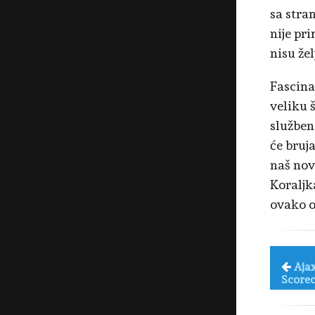
sa stra
nije pri
nisu žel
Fascina
veliku 
služben
će bruja
naš nova
Koraljk
ovako o
Aja
Score