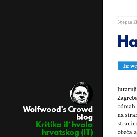
Stjepan Z
Ha
.hr we
Jutarnj
Zagreb
odmah d
Wolfwood's Crowd
na stra
blog
stranic
Kritika il’ hvala
obećala
hrvatskog (IT)