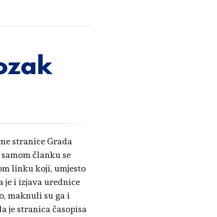
ozak
ene stranice Grada
U samom članku se
m linku koji, umjesto
je i izjava urednice
, maknuli su ga i
da je stranica časopisa