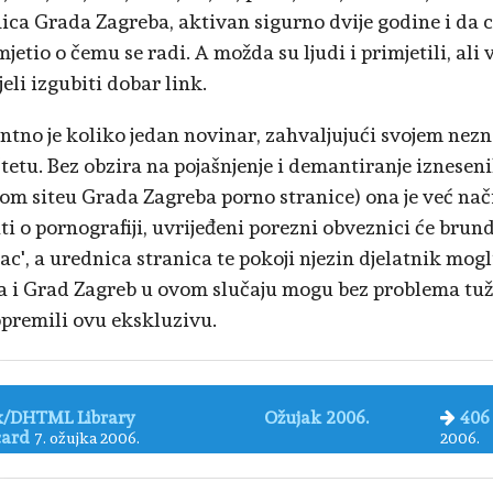
nica Grada Zagreba, aktivan sigurno dvije godine i da c
mjetio o čemu se radi. A možda su ljudi i primjetili, ali
jeli izgubiti dobar link.
ntno je koliko jedan novinar, zahvaljujući svojem nez
štetu. Bez obzira na pojašnjenje i demantiranje iznese
om siteu Grada Zagreba porno stranice) ona je već na
ti o pornografiji, uvrijeđeni porezni obveznici će brund
c', a urednica stranica te pokoji njezin djelatnik mogli
a i Grad Zagreb u ovom slučaju mogu bez problema tužiti
premili ovu ekskluzivu.
x/DHTML Library
Ožujak 2006.
406
card
7. ožujka 2006.
2006.