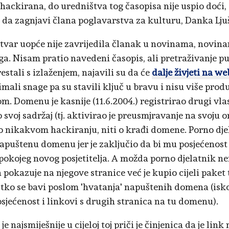
hackirana, do uredništva tog časopisa nije uspio doći, 
 da zagnjavi člana poglavarstva za kulturu, Danka Lju
stvar uopće nije zavrijedila članak u novinama, novina
ga. Nisam pratio navedeni časopis, ali pretraživanje pu
estali s izlaženjem, najavili su da će
dalje živjeti na we
imali snage pa su stavili ključ u bravu i nisu više prod
. Domenu je kasnije (11.6.2004.) registrirao drugi vlas
o svoj sadržaj (tj. aktivirao je preusmjravanje na svoju
 o nikakvom hackiranju, niti o krađi domene. Porno dje
apuštenu domenu jer je zaključio da bi mu posjećenost
pokojeg novog posjetitelja. A možda porno djelatnik n
pokazuje na njegove stranice već je kupio cijeli pake
tko se bavi poslom 'hvatanja' napuštenih domena (isko
osjećenost i linkovi s drugih stranica na tu domenu).
je najsmiješnije u cijeloj toj priči je činjenica da je link