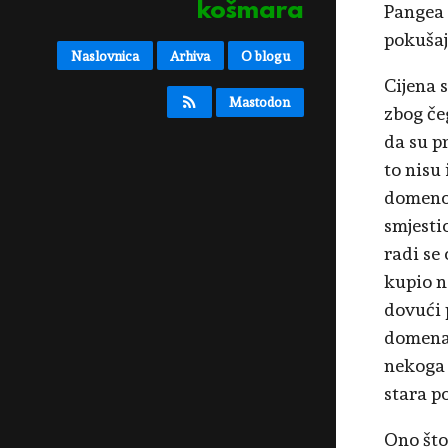
košmara
Pangea 
pokušaj
Naslovnica
Arhiva
O blogu
Cijena 
Mastodon
zbog če
da su pr
to nisu 
domenom
smjesti
radi se
kupio n
dovući 
domena 
nekoga 
stara p
Ono što 