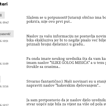
ari
ll
Slažem se u potpunosti! Jutarnji obično ima 
pokrića, nije ovo prvi put...
6. 09:47
Španović
Naslov za vašu informaciju ne postavlja novin
bika ekskluziva jer bi to negdje pisalo već bil
6. 10:51
priznali brojni djelatnici u gradu...
Pa onda imate neukog urednika šta da vam kaže
imam naslov "SLIKE GOLOG MESIĆA" a u texu p
6. 11:09
štrukle sa orasima...
Stvarno fantastično:). Naši novinari su u sta
napraviti naslov "hakerskim djelovanjem"...
6. 11:56
Ja sam pretpostavio da je naslov djelo urednika
stvar uopće nije bila za vijest na više od pola 
6. 12:57