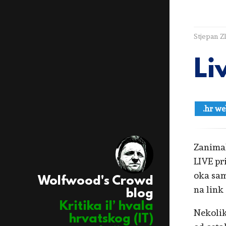
Stjepan Z
Li
.hr we
Zanimal
LIVE pr
oka sam
Wolfwood's Crowd
na link
blog
Kritika il’ hvala
Nekolik
hrvatskog (IT)