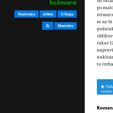
od ostal
košmara
po malo
stranic
Naslovnica
Arhiva
O blogu
se ne bi
Mastodon
podatak
oblikova
takav L
napravi
nuklear
to treb
Yah
veljače
Koment