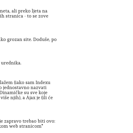
eta, ali preko ljeta na
 stranica - to se zove
ako grozan site. Doduše, po
g urednika.
e slažem (iako sam Indexu
alo jednostavno nazvati
Dinamičke su sve koje
iše njih), a Ajax je (ili će
e zapravo trebao biti ovo:
čkom web stranicom"