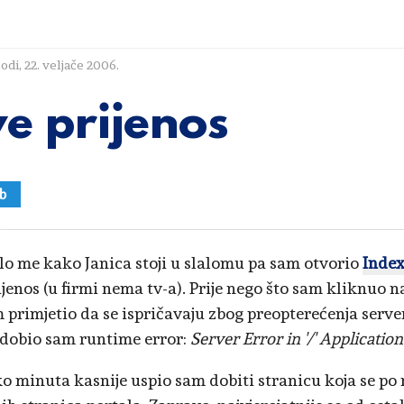
lodi
,
22. veljače 2006.
ve prijenos
b
o me kako Janica stoji u slalomu pa sam otvorio
Inde
ijenos (u firmi nema tv-a). Prije nego što sam kliknuo 
 primjetio da se ispričavaju zbog preopterećenja server
 dobio sam runtime error:
Server Error in '/' Application
o minuta kasnije uspio sam dobiti stranicu koja se po 