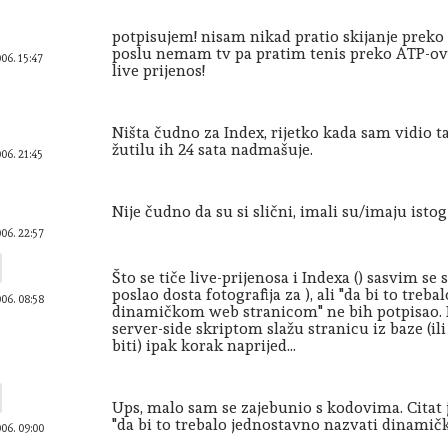
potpisujem! nisam nikad pratio skijanje preko n
poslu nemam tv pa pratim tenis preko ATP-ovih
006. 15:47
live prijenos!
Ništa čudno za Index, rijetko kada sam vidio t
žutilu ih 24 sata nadmašuje.
006. 21:45
Nije čudno da su si slični, imali su/imaju isto
006. 22:57
Što se tiče live-prijenosa i Indexa () sasvim s
poslao dosta fotografija za ), ali "da bi to treb
006. 08:58
dinamičkom web stranicom" ne bih potpisao. 
server-side skriptom slažu stranicu iz baze (ili v
biti) ipak korak naprijed...
Ups, malo sam se zajebunio s kodovima. Citat j
"da bi to trebalo jednostavno nazvati dinami
006. 09:00