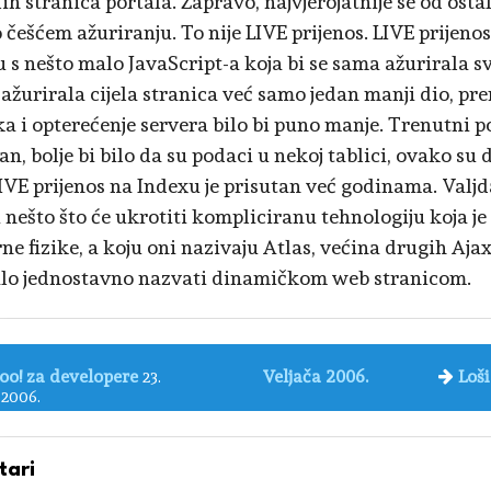
ih stranica portala. Zapravo, najvjerojatnije se od osta
 češćem ažuriranju. To nije LIVE prijenos. LIVE prijenos
u s nešto malo JavaScript-a koja bi se sama ažurirala 
 ažurirala cijela stranica već samo jedan manji dio, pre
a i opterećenje servera bilo bi puno manje. Trenutni po
n, bolje bi bilo da su podaci u nekoj tablici, ovako su 
IVE prijenos na Indexu je prisutan već godinama. Valj
 nešto što će ukrotiti kompliciranu tehnologiju koja j
ne fizike, a koju oni nazivaju Atlas, većina drugih Ajax
alo jednostavno nazvati dinamičkom web stranicom.
oo! za developere
Veljača 2006.
Loši
23.
 2006.
ari