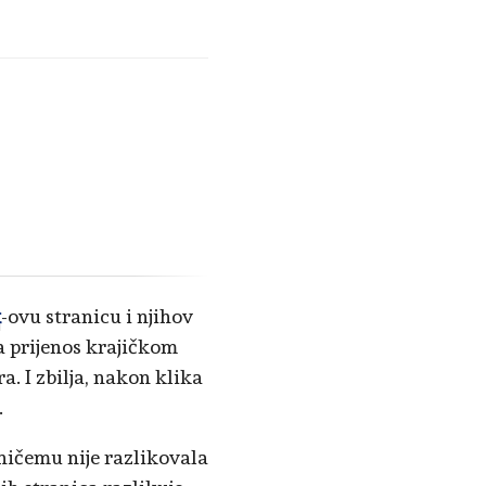
x
-ovu stranicu i njihov
na prijenos krajičkom
a. I zbilja, nakon klika
.
ničemu nije razlikovala