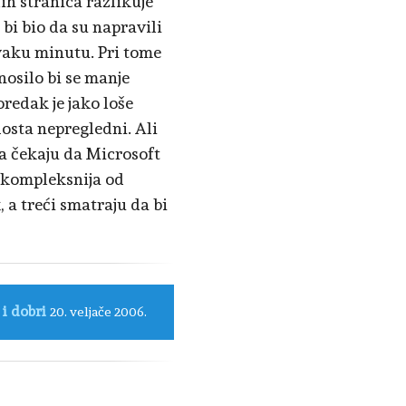
lih stranica razlikuje
 bi bio da su napravili
svaku minutu. Pri tome
nosilo bi se manje
redak je jako loše
dosta nepregledni. Ali
da čekaju da Microsoft
e kompleksnija od
, a treći smatraju da bi
 i dobri
20. veljače 2006.