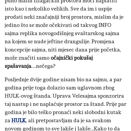
puno malih izlagačkih prostora moći naplatiti
isto kao i nekoliko velikih. Sve da im i uspije
prodati neki značajniji broj prostora, mislim da je
jedino što se može očekivati od takvog INFO
sajma replika novogodišnjeg svaštarskog sajma
na kojem se nude jeftine drangulije. Promjena
koncepcije sajma, niti mjesec dana prije početka,
može značiti samo
očajnički pokušaj
spašavanja
....nečega?
Posljednje dvije godine nisam bio na sajmu, a par
godina prije toga dolazio sam uglavnom zbog
HULK-ovog štanda. Uprava Velesajma sponzorira
taj nastup i ne naplaćuje prostor za štand. Prije par
godina je bilo teško pronaći neki slobodni kutak
za
HULK
, ali pretpostavljam da je sa svakom
novom godinom to sve lakše i lakše...Kako to da