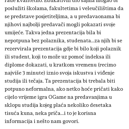
rade kvalitetno. Edukativni dio sajma mogao bi
poslužiti školama, fakultetima i veleučilištima da
se predstave posjetiteljima, a u predavaonama bi
njihovi najbolji predavači mogli pokazati svoje
umijeće. Takva jedna prezentacija bila bi
nepotpuna bez polaznika, studenata...za njih bi se
rezervirala prezentacija gdje bi bilo koji polaznik
ili student, koji to može uz pomoć indeksa ili
diplome dokazati, u kratkom vremenu (recimo
najviše 3 minute) iznio svoja iskustva i viđenje
studija ili tečaja. Ta prezentacija bi trebala biti
potpuno neformalna, ako netko hoće pričati kako
cijelo vrijeme igra OGame na predavanjima u
sklopu studija kojeg plaća nekoliko desetaka
tisuća kuna, neka priča...i to je korisna
informacija i nešto nam govori.