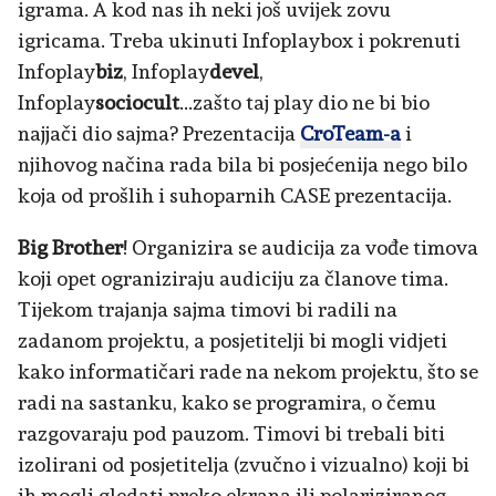
igrama. A kod nas ih neki još uvijek zovu
igricama. Treba ukinuti Infoplaybox i pokrenuti
Infoplay
biz
, Infoplay
devel
,
Infoplay
sociocult
...zašto taj play dio ne bi bio
najjači dio sajma? Prezentacija
CroTeam-a
i
njihovog načina rada bila bi posjećenija nego bilo
koja od prošlih i suhoparnih CASE prezentacija.
Big Brother
! Organizira se audicija za vođe timova
koji opet ograniziraju audiciju za članove tima.
Tijekom trajanja sajma timovi bi radili na
zadanom projektu, a posjetitelji bi mogli vidjeti
kako informatičari rade na nekom projektu, što se
radi na sastanku, kako se programira, o čemu
razgovaraju pod pauzom. Timovi bi trebali biti
izolirani od posjetitelja (zvučno i vizualno) koji bi
ih mogli gledati preko ekrana ili polariziranog