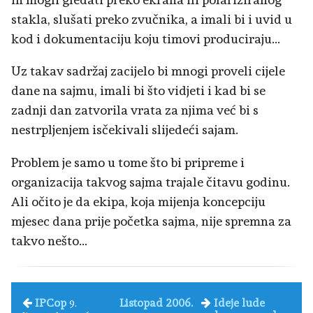
stakla, slušati preko zvučnika, a imali bi i uvid u
kod i dokumentaciju koju timovi produciraju...
Uz takav sadržaj zacijelo bi mnogi proveli cijele
dane na sajmu, imali bi što vidjeti i kad bi se
zadnji dan zatvorila vrata za njima već bi s
nestrpljenjem isčekivali slijedeći sajam.
Problem je samo u tome što bi pripreme i
organizacija takvog sajma trajale čitavu godinu.
Ali očito je da ekipa, koja mijenja koncepciju
mjesec dana prije početka sajma, nije spremna za
takvo nešto...
IPCop
Listopad 2006.
Ideje lude
9.