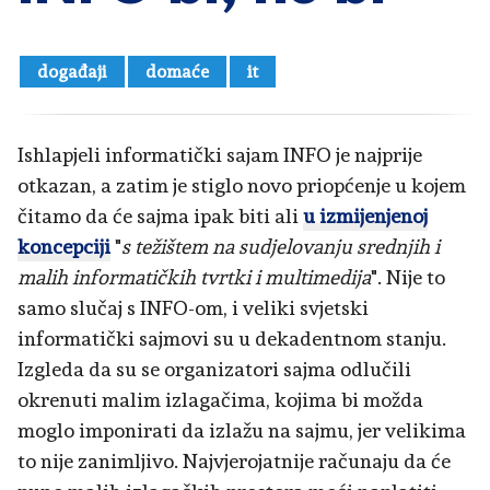
događaji
domaće
it
Ishlapjeli informatički sajam INFO je najprije
otkazan, a zatim je stiglo novo priopćenje u kojem
čitamo da će sajma ipak biti ali
u izmijenjenoj
koncepciji
"
s težištem na sudjelovanju srednjih i
malih informatičkih tvrtki i multimedija
". Nije to
samo slučaj s INFO-om, i veliki svjetski
informatički sajmovi su u dekadentnom stanju.
Izgleda da su se organizatori sajma odlučili
okrenuti malim izlagačima, kojima bi možda
moglo imponirati da izlažu na sajmu, jer velikima
to nije zanimljivo. Najvjerojatnije računaju da će