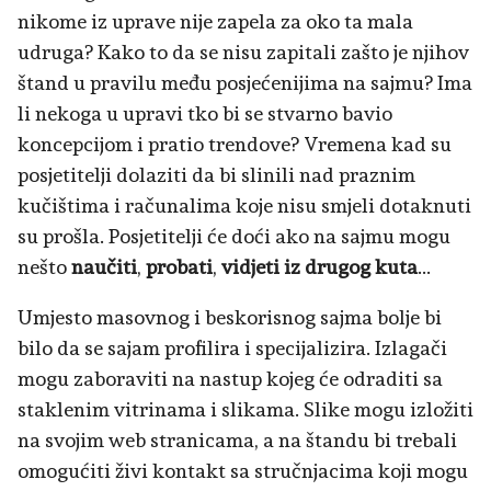
nikome iz uprave nije zapela za oko ta mala
udruga? Kako to da se nisu zapitali zašto je njihov
štand u pravilu među posjećenijima na sajmu? Ima
li nekoga u upravi tko bi se stvarno bavio
koncepcijom i pratio trendove? Vremena kad su
posjetitelji dolaziti da bi slinili nad praznim
kučištima i računalima koje nisu smjeli dotaknuti
su prošla. Posjetitelji će doći ako na sajmu mogu
nešto
naučiti
,
probati
,
vidjeti iz drugog kuta
...
Umjesto masovnog i beskorisnog sajma bolje bi
bilo da se sajam profilira i specijalizira. Izlagači
mogu zaboraviti na nastup kojeg će odraditi sa
staklenim vitrinama i slikama. Slike mogu izložiti
na svojim web stranicama, a na štandu bi trebali
omogućiti živi kontakt sa stručnjacima koji mogu