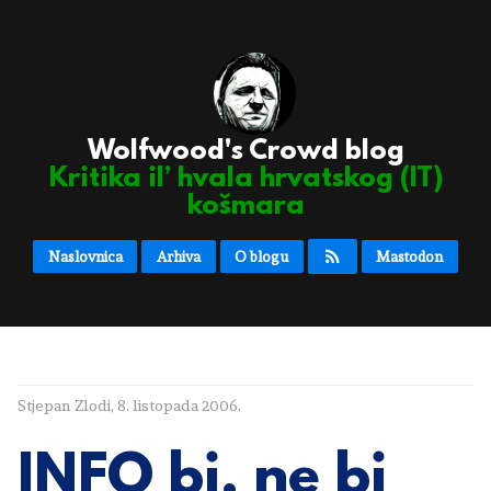
Wolfwood's Crowd blog
Kritika il’ hvala hrvatskog (IT)
košmara
Naslovnica
Arhiva
O blogu
Mastodon
Stjepan Zlodi
,
8. listopada 2006.
INFO bi, ne bi