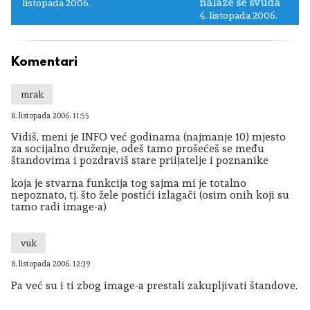
nalaze se svuda
listopada 2006.
4. listopada 2006.
Komentari
mrak
8. listopada 2006. 11:55
Vidiš, meni je INFO već godinama (najmanje 10) mjesto
za socijalno druženje, odeš tamo prošećeš se među
štandovima i pozdraviš stare priijatelje i poznanike
koja je stvarna funkcija tog sajma mi je totalno
nepoznato, tj. što žele postići izlagači (osim onih koji su
tamo radi image-a)
vuk
8. listopada 2006. 12:39
Pa već su i ti zbog image-a prestali zakupljivati štandove.