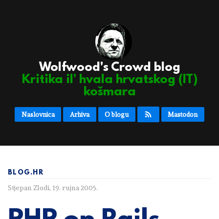
Wolfwood's Crowd blog
Kritika il’ hvala hrvatskog (IT)
košmara
Naslovnica
Arhiva
O blogu
Mastodon
BLOG.HR
Stjepan Zlodi
,
19. rujna 2005.