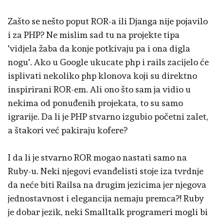
Zašto se nešto poput ROR-a ili Djanga nije pojavilo
i za PHP? Ne mislim sad tu na projekte tipa
'vidjela žaba da konje potkivaju pa i ona digla
nogu'. Ako u Google ukucate php i rails zacijelo će
isplivati nekoliko php klonova koji su direktno
inspirirani ROR-em. Ali ono što sam ja vidio u
nekima od ponuđenih projekata, to su samo
igrarije. Da li je PHP stvarno izgubio početni zalet,
a štakori već pakiraju kofere?
I da li je stvarno ROR mogao nastati samo na
Ruby-u. Neki njegovi evanđelisti stoje iza tvrdnje
da neće biti Railsa na drugim jezicima jer njegova
jednostavnost i elegancija nemaju premca?! Ruby
je dobar jezik, neki Smalltalk programeri mogli bi