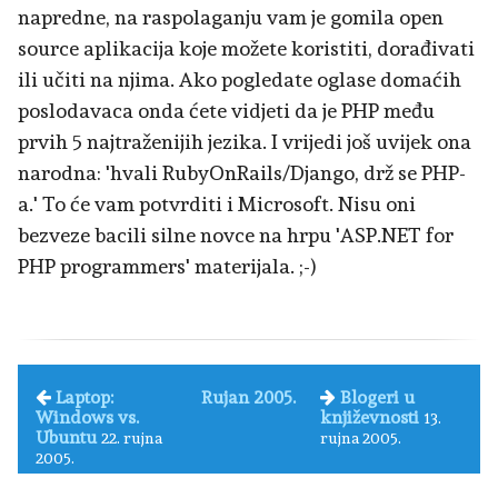
napredne, na raspolaganju vam je gomila open
source aplikacija koje možete koristiti, dorađivati
ili učiti na njima. Ako pogledate oglase domaćih
poslodavaca onda ćete vidjeti da je PHP među
prvih 5 najtraženijih jezika. I vrijedi još uvijek ona
narodna: 'hvali RubyOnRails/Django, drž se PHP-
a.' To će vam potvrditi i Microsoft. Nisu oni
bezveze bacili silne novce na hrpu 'ASP.NET for
PHP programmers' materijala. ;-)
Laptop:
Rujan 2005.
Blogeri u
Windows vs.
književnosti
13.
Ubuntu
22. rujna
rujna 2005.
2005.