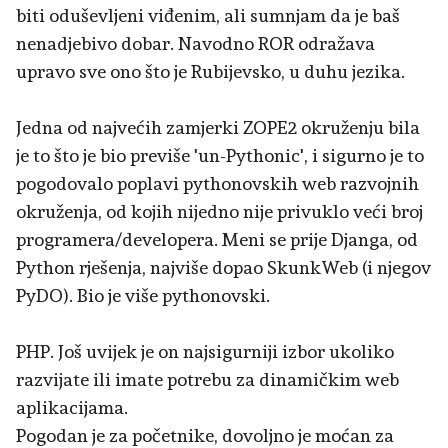
biti oduševljeni viđenim, ali sumnjam da je baš
nenadjebivo dobar. Navodno ROR odražava
upravo sve ono što je Rubijevsko, u duhu jezika.
Jedna od najvećih zamjerki ZOPE2 okruženju bila
je to što je bio previše 'un-Pythonic', i sigurno je to
pogodovalo poplavi pythonovskih web razvojnih
okruženja, od kojih nijedno nije privuklo veći broj
programera/developera. Meni se prije Djanga, od
Python rješenja, najviše dopao SkunkWeb (i njegov
PyDO). Bio je više pythonovski.
PHP. Još uvijek je on najsigurniji izbor ukoliko
razvijate ili imate potrebu za dinamičkim web
aplikacijama.
Pogodan je za početnike, dovoljno je moćan za