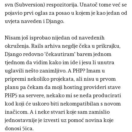
svn (Subversion) respozitorija. Unatoč tome već se
pojavio prvi oglas za posao u kojem je kao jedan od
uvjeta naveden i Django.
Nisam još isprobao nijedan od navedenih
okruženja. Rails arhiva negdje čeka u prikrajku,
Django redovno 'čekautiram' barem jednom
tjednom da vidim kako im ide i jesu li unutra
uglavili nešto zanimljivo. A PHP? Imam u
pripremi nekoliko projekata, ali nisu u prvom
planu pa čekam da moji hosting provideri stave
PHP5 na servere, nekako mi se neda producirati
kod koji će uskoro biti nekompatibilan s novom
inačicom. A i neke stvari koje sam zamislio
jednostavnije je izvesti uz pomoć novina koje
donosi 5ica.