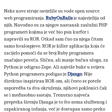
Neke nove struje osvježile su vode open source
web programiranja.
RubyOnRails
je najsvježija od
njih. Navodno su za njegov nastanak zaslužni PHP
programeri kojima je već bio pun kurfer i
napravili su ROR. Otkad sam čuo za njega čitam
samo hvalospjeve. ROR je killer aplikacija koja će
zacijelo pomoći da se broj Ruby programera
značajno poveća. Sličnu, ali manje bučnu ulogu, za
Python je odigrao Zope. Ali najviše buke u svijetu
Python programera podigao je
Django
. Nije
direktno inspiriran ROR-om, ali često se poteže
usporedba ta dva okruženja, njihovi poklonici čak
se i međusobno sastaju. Trenutno najveća
prepreka širenju Djanga je to što nema službenog i
zapakiranog izdanja, već je dostupan samo preko